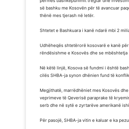
përmes bashkëpunimit tregtar dhe investim
së bashku me Kosovën për të avancuar paqen
thënë mes tjerash në letër.
Shtetet e Bashkuara i kanë ndarë mbi 2 milia
Udhëheqës shtetërorë kosovarë e kanë përs
rëndësishme e Kosovës dhe se mbështetja e 
Në këtë linjë, Kosova së fundmi i është bas
cilës SHBA-ja synon dhënien fund të konfli
Megjithatë, marrëdhëniet mes Kosovës dhe 
veprimeve të Qeverisë paraprake të kryeminis
serb dhe në sytë e zyrtarëve amerikanë ish
Për pasojë, SHBA-ja vitin e kaluar e ka pez