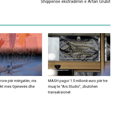
Shqipërisë ekstradimin e Artan Grubit
ajrore për mërgatën, nis
MASH pagoi 1.5 milionë euro për tre
rekt mes Gjenevës dhe
muaj te “Ars Studio”, zbulohen
transaksionet