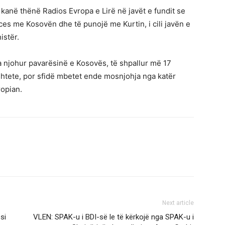
kanë thënë Radios Evropa e Lirë në javët e fundit se
es me Kosovën dhe të punojë me Kurtin, i cili javën e
istër.
 njohur pavarësinë e Kosovës, të shpallur më 17
 shtete, por sfidë mbetet ende mosnjohja nga katër
opian.
Next article
si
VLEN: SPAK-u i BDI-së le të kërkojë nga SPAK-u i