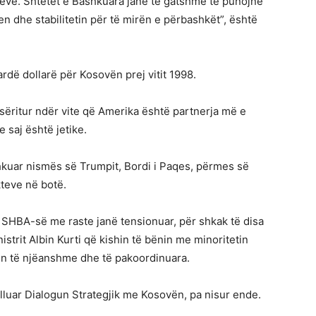
eve. Shtetet e Bashkuara janë të gatshme të punojnë
 dhe stabilitetin për të mirën e përbashkët”, është
rdë dollarë për Kosovën prej vitit 1998.
ëritur ndër vite që Amerika është partnerja më e
saj është jetike.
hkuar nismës së Trumpit, Bordi i Paqes, përmes së
kteve në botë.
SHBA-së me raste janë tensionuar, për shkak të disa
trit Albin Kurti që kishin të bënin me minoritetin
in të njëanshme dhe të pakoordinuara.
ulluar Dialogun Strategjik me Kosovën, pa nisur ende.