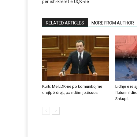
për ish-krerët e UÇK-së
RELATED ARTICLES
MORE FROM AUTHOR
Kurti: Me LDK-në po komunikojmë
Lidhje e re 
drejtpërdrejt, pa ndërmjetësues
fluturimi di
Shkupit