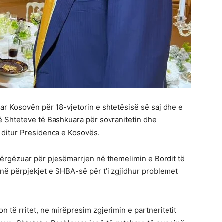
ar Kosovën për 18-vjetorin e shtetësisë së saj dhe e
ë Shteteve të Bashkuara për sovranitetin dhe
të ditur Presidenca e Kosovës.
përgëzuar për pjesëmarrjen në themelimin e Bordit të
 në përpjekjet e SHBA-së për t’i zgjidhur problemet
të rritet, ne mirëpresim zgjerimin e partneritetit