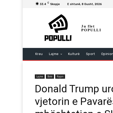
C
33.4
Skopje
E shtunë, 8 Gusht, 2026
Ju flet
POPULLI
Kreu
Lajme
Kulturë
Sport
Opinio
Lajme
Botë
Rajon
Donald Trump ur
vjetorin e Pavarë