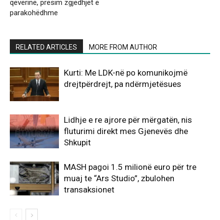
qeverinë, presim zgjedhjet e
parakohëdhme
RELATED ARTICLES
MORE FROM AUTHOR
Kurti: Me LDK-në po komunikojmë
drejtpërdrejt, pa ndërmjetësues
Lidhje e re ajrore për mërgatën, nis
fluturimi direkt mes Gjenevës dhe
Shkupit
MASH pagoi 1.5 milionë euro për tre
muaj te “Ars Studio”, zbulohen
transaksionet