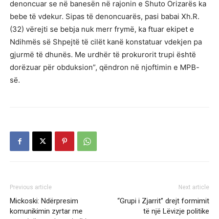
denoncuar se në banesën në rajonin e Shuto Orizarës ka
bebe të vdekur. Sipas të denoncuarës, pasi babai Xh.R.
(32) vërejti se bebja nuk merr frymë, ka ftuar ekipet e
Ndihmës së Shpejtë të cilët kanë konstatuar vdekjen pa
gjurmë të dhunës. Me urdhër të prokurorit trupi është
dorëzuar për obduksion”, qëndron në njoftimin e MPB-
së.
Previous article
Next article
Mickoski: Ndërpresim
“Grupi i Zjarrit” drejt formimit
komunikimin zyrtar me
të një Lëvizje politike