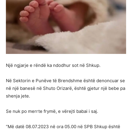
Një ngjarje e rëndë ka ndodhur sot në Shkup.
Në Sektorin e Punëve të Brendshme është denoncuar se
në një banesë në Shuto Orizarë, është gjetur një bebe pa
shenja jete.
Se nuk po merrte frymë, e vërejti babai i saj.
“Më datë 08.07.2023 në ora 05.00 në SPB Shkup është