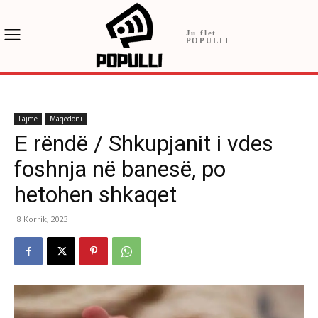
Ju flet
POPULLI
Lajme
Maqedoni
E rëndë / Shkupjanit i vdes
foshnja në banesë, po
hetohen shkaqet
8 Korrik, 2023