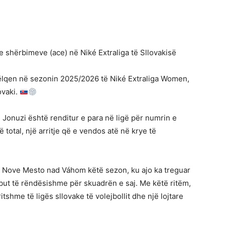
a e shërbimeve (ace) në Niké Extraliga të Sllovakisë
hkëlqen në sezonin 2025/2026 të Niké Extraliga Women,
ovaki.
t, Jonuzi është renditur e para në ligë për numrin e
 total, një arritje që e vendos atë në krye të
 Nove Mesto nad Váhom këtë sezon, ku ajo ka treguar
ut të rëndësishme për skuadrën e saj. Me këtë ritëm,
itshme të ligës sllovake të volejbollit dhe një lojtare