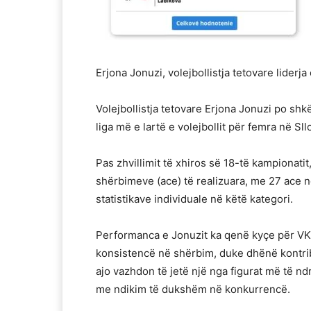
Erjona Jonuzi, volejbollistja tetovare liderj
Volejbollistja tetovare Erjona Jonuzi po s
liga më e lartë e volejbollit për femra në Sll
Pas zhvillimit të xhiros së 18-të kampionati
shërbimeve (ace) të realizuara, me 27 ace në
statistikave individuale në këtë kategori.
Performanca e Jonuzit ka qenë kyçe për VK
konsistencë në shërbim, duke dhënë kontrib
ajo vazhdon të jetë një nga figurat më të ndr
me ndikim të dukshëm në konkurrencë.