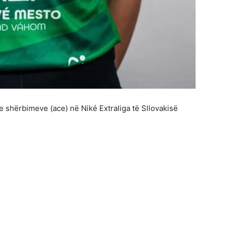
a e shërbimeve (ace) në Niké Extraliga të Sllovakisë