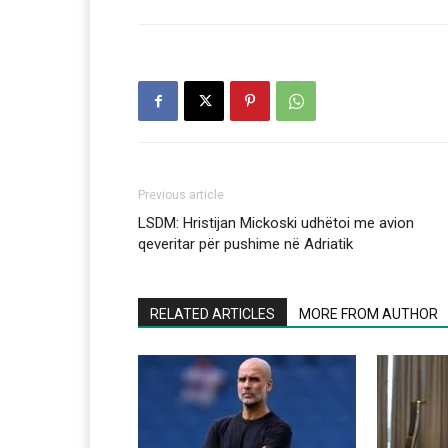
Previous article
LSDM: Hristijan Mickoski udhëtoi me avion
qeveritar për pushime në Adriatik
RELATED ARTICLES
MORE FROM AUTHOR