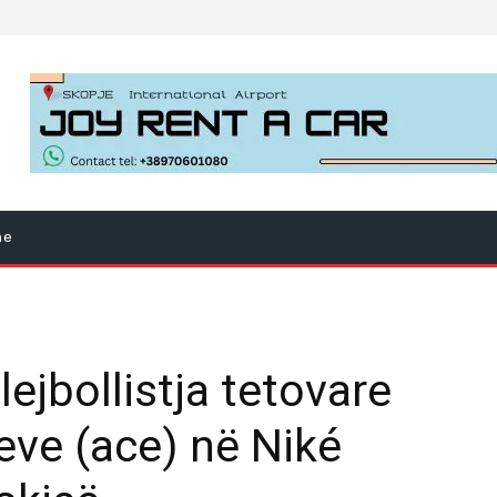
ne
lejbollistja tetovare
eve (ace) në Niké