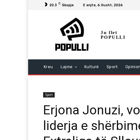
C
20.3
Skopje
E enjte, 6 Gusht, 2026
Ju flet
POPULLI
Kreu
Lajme
Kulturë
Sport
Opinio
Sport
Erjona Jonuzi, vo
liderja e shërbim