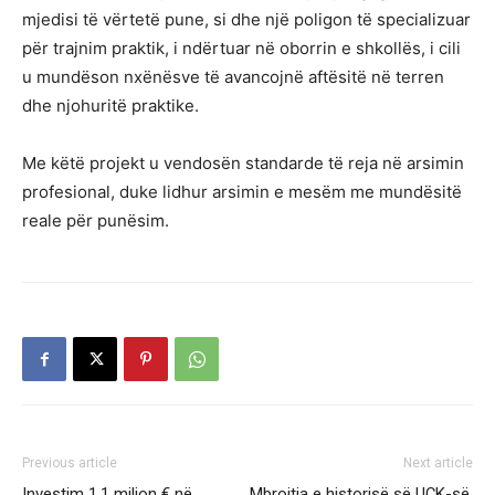
mjedisi të vërtetë pune, si dhe një poligon të specializuar
për trajnim praktik, i ndërtuar në oborrin e shkollës, i cili
u mundëson nxënësve të avancojnë aftësitë në terren
dhe njohuritë praktike.
Me këtë projekt u vendosën standarde të reja në arsimin
profesional, duke lidhur arsimin e mesëm me mundësitë
reale për punësim.
Previous article
Next article
Investim 1.1 milion € në
Mbrojtja e historisë së UÇK-së,