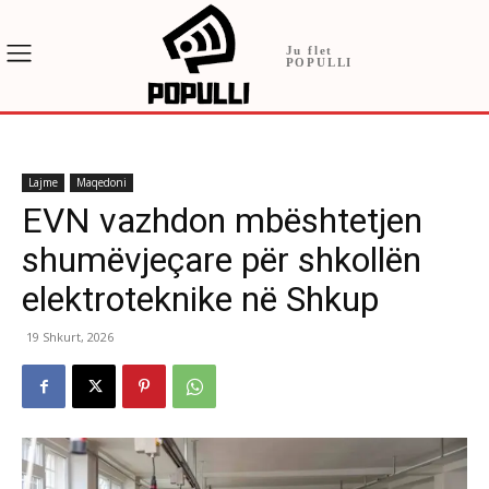
Ju flet
POPULLI
Lajme
Maqedoni
EVN vazhdon mbështetjen
shumëvjeçare për shkollën
elektroteknike në Shkup
19 Shkurt, 2026