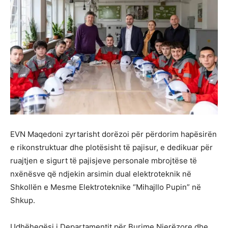
EVN Maqedoni zyrtarisht dorëzoi për përdorim hapësirën
e rikonstruktuar dhe plotësisht të pajisur, e dedikuar për
ruajtjen e sigurt të pajisjeve personale mbrojtëse të
nxënësve që ndjekin arsimin dual elektroteknik në
Shkollën e Mesme Elektroteknike “Mihajllo Pupin” në
Shkup.
Udhëheqësi i Departamentit për Burime Njerëzore dhe