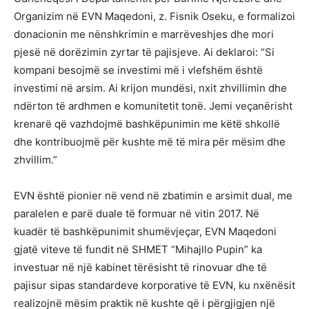
Organizim në EVN Maqedoni, z. Fisnik Oseku, e formalizoi
donacionin me nënshkrimin e marrëveshjes dhe mori
pjesë në dorëzimin zyrtar të pajisjeve. Ai deklaroi: “Si
kompani besojmë se investimi më i vlefshëm është
investimi në arsim. Ai krijon mundësi, nxit zhvillimin dhe
ndërton të ardhmen e komunitetit tonë. Jemi veçanërisht
krenarë që vazhdojmë bashkëpunimin me këtë shkollë
dhe kontribuojmë për kushte më të mira për mësim dhe
zhvillim.”
EVN është pionier në vend në zbatimin e arsimit dual, me
paralelen e parë duale të formuar në vitin 2017. Në
kuadër të bashkëpunimit shumëvjeçar, EVN Maqedoni
gjatë viteve të fundit në SHMET “Mihajllo Pupin” ka
investuar në një kabinet tërësisht të rinovuar dhe të
pajisur sipas standardeve korporative të EVN, ku nxënësit
realizojnë mësim praktik në kushte që i përgjigjen një