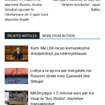
deponinë Rusino, Hoxha:
“detyrim kombëtar”, sipas
Qendrat rajonale të
Ballës
mbeturinave do t’i japin fund
deponive ilegale
RELATED ARTICLES
MORE FROM AUTHOR
Kurti: Me LDK-në po komunikojmë
drejtpërdrejt, pa ndërmjetësues
Lidhje e re ajrore për mërgatën, nis
fluturimi direkt mes Gjenevës dhe
Shkupit
MASH pagoi 1.5 milionë euro për tre
muaj te “Ars Studio”, zbulohen
transaksionet