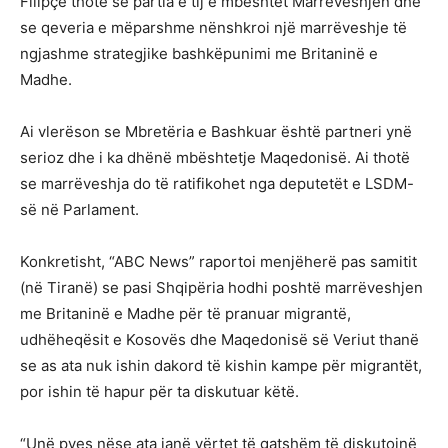
Filipçe thotë se partia e tij e mbështet Marrëveshjen dhe
se qeveria e mëparshme nënshkroi një marrëveshje të
ngjashme strategjike bashkëpunimi me Britaninë e
Madhe.
Ai vlerëson se Mbretëria e Bashkuar është partneri ynë
serioz dhe i ka dhënë mbështetje Maqedonisë. Ai thotë
se marrëveshja do të ratifikohet nga deputetët e LSDM-
së në Parlament.
Konkretisht, “ABC News” raportoi menjëherë pas samitit
(në Tiranë) se pasi Shqipëria hodhi poshtë marrëveshjen
me Britaninë e Madhe për të pranuar migrantë,
udhëheqësit e Kosovës dhe Maqedonisë së Veriut thanë
se as ata nuk ishin dakord të kishin kampe për migrantët,
por ishin të hapur për ta diskutuar këtë.
“Unë pyes nëse ata janë vërtet të gatshëm të diskutojnë