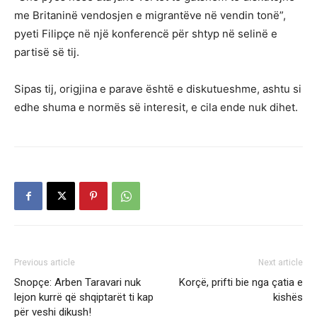
me Britaninë vendosjen e migrantëve në vendin tonë”,
pyeti Filipçe në një konferencë për shtyp në selinë e
partisë së tij.
Sipas tij, origjina e parave është e diskutueshme, ashtu si
edhe shuma e normës së interesit, e cila ende nuk dihet.
Previous article
Next article
Snopçe: Arben Taravari nuk
Korçë, prifti bie nga çatia e
lejon kurrë që shqiptarët ti kap
kishës
për veshi dikush!