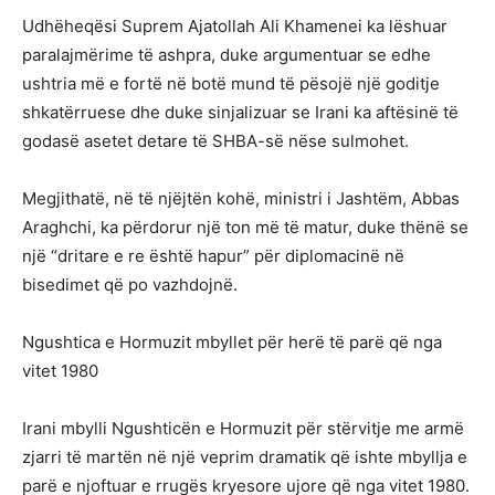
Udhëheqësi Suprem Ajatollah Ali Khamenei ka lëshuar
paralajmërime të ashpra, duke argumentuar se edhe
ushtria më e fortë në botë mund të pësojë një goditje
shkatërruese dhe duke sinjalizuar se Irani ka aftësinë të
godasë asetet detare të SHBA-së nëse sulmohet.
Megjithatë, në të njëjtën kohë, ministri i Jashtëm, Abbas
Araghchi, ka përdorur një ton më të matur, duke thënë se
një “dritare e re është hapur” për diplomacinë në
bisedimet që po vazhdojnë.
Ngushtica e Hormuzit mbyllet për herë të parë që nga
vitet 1980
Irani mbylli Ngushticën e Hormuzit për stërvitje me armë
zjarri të martën në një veprim dramatik që ishte mbyllja e
parë e njoftuar e rrugës kryesore ujore që nga vitet 1980.