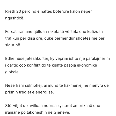
Rreth 20 përqind e naftës botërore kalon nëpër
ngushticë.
Forcat iraniane qëlluan raketa të vërteta dhe kufizuan
trafikun për disa orë, duke përmendur shqetësime për
sigurinë.
Edhe nëse jetëshkurtër, ky veprim ishte një paralajmërim
i qartë: çdo konflikt do të kishte pasoja ekonomike
globale.
Nëse Irani sulmohej, ai mund të hakmerrej në mënyra që
prishin tregjet e energjisë.
Stërvitjet u zhvilluan ndërsa zyrtarët amerikanë dhe
iranianë po takoheshin në Gjenevë.