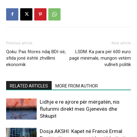
Previous article
Next article
Qoku: Pas fitores ndaj BDI-së,
LSDM: Ka para për 600 euro
sfida jonë është zhvillimi
pagë minimale, mungon vetëm
ekonomik
vullneti politik
RELATED ARTICLES
MORE FROM AUTHOR
Lidhje e re ajrore për mërgatën, nis
fluturimi direkt mes Gjenevës dhe
Shkupit
Dosja AKSHI: Kapet në Francë Ermal