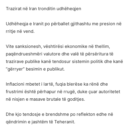
Trazirat në Iran tronditin udhëheqjen
Udhëheqja e Iranit po përballet gjithashtu me presion në
rritje në vend.
Vite sanksionesh, vështirësi ekonomike në thellim,
paqëndrueshmëri valutore dhe valë të përsëritura të
trazirave publike kanë tendosur sistemin politik dhe kanë
“gërryer” besimin e publikut.
Inflacioni mbetet i lartë, fuqia blerëse ka rënë dhe
frustrimi është përhapur në rrugë, duke çuar autoritetet
në nisjen e masave brutale të goditjes.
Dhe kjo tendosje e brendshme po reflekton edhe në
qëndrimin e jashtëm të Teheranit.