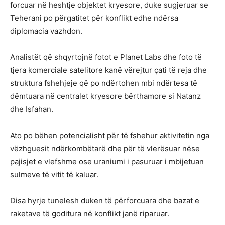
forcuar në heshtje objektet kryesore, duke sugjeruar se
Teherani po përgatitet për konflikt edhe ndërsa
diplomacia vazhdon.
Analistët që shqyrtojnë fotot e Planet Labs dhe foto të
tjera komerciale satelitore kanë vërejtur çati të reja dhe
struktura fshehjeje që po ndërtohen mbi ndërtesa të
dëmtuara në centralet kryesore bërthamore si Natanz
dhe Isfahan.
Ato po bëhen potencialisht për të fshehur aktivitetin nga
vëzhguesit ndërkombëtarë dhe për të vlerësuar nëse
pajisjet e vlefshme ose uraniumi i pasuruar i mbijetuan
sulmeve të vitit të kaluar.
Disa hyrje tunelesh duken të përforcuara dhe bazat e
raketave të goditura në konflikt janë riparuar.