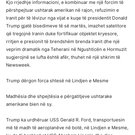
Kjo rrjedhje informacioni, e kombinuar me një forcim të
përshpejtuar ushtarak amerikan në rajon, refuzimin e
Iranit për të lëvizur nga vijat e kuqe të presidentit Donald
Trump gjatë bisedimeve të së martës, imazhet satelitore
që tregojnë Iranin duke fortifikuar objektet kryesore,
rritjen e presionit të brendshëm brenda Iranit dhe një
veprim dramatik nga Teherani në Ngushticën e Hormuzit
sugjerojnë se lufta është afër, thuhet në një shkrim të
Newsweek.
Trump dërgon forca shtesë në Lindjen e Mesme
Madhësia dhe shpejtësia e përgatitjeve ushtarake
amerikane bien në sy.
Trump ka urdhëruar USS Gerald R. Ford, transportuesin
më të madh të aeroplanëve në botë, në Lindjen e Mesme,