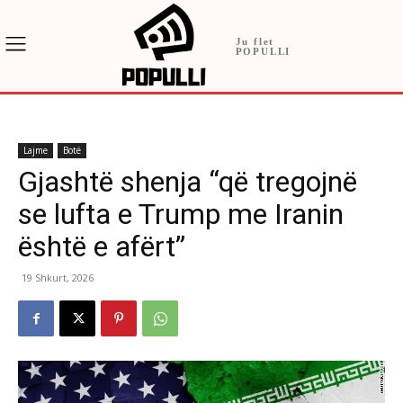
Ju flet
POPULLI
Lajme
Botë
Gjashtë shenja “që tregojnë
se lufta e Trump me Iranin
është e afërt”
19 Shkurt, 2026