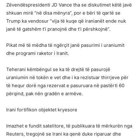
Zëvendëspresidenti JD Vance tha se diskutimet këtë javë
shkuan mirë “në disa mënyra”, por e bëri të qartë se
Trump ka vendosur “vija të kuqe që iranianët ende nuk
janë të gatshëm t’i pranojnë dhe t’i përshkojnë”.
Pikat më të mëdha të ngërçit janë pasurimi i uraniumit
dhe programi raketor i Iranit.
Teherani këmbëngul se ka të drejtë të pasurojë
uraniumin në tokën e vet dhe i ka rezistuar thirrjeve për
të hequr dorë nga rezervat e pasuruara në pastërti 60
përqind, pak nën gradën e armëve.
Irani fortifikon objektet kryesore
Imazhet e fundit satelitore, të publikuara të mërkurën nga
Reuters, tregojnë se Irani ka qenë duke riparuar dhe