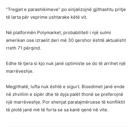
“Tregjet e parashikimeve” po sinjalizojnë gjithashtu pritje
të larta për veprime ushtarake këtë vit.
Në platformën Polymarket, probabiliteti i një sulmi
amerikan ose izraelit deri më 30 qershor është aktualisht
rreth 71 përqind.
Edhe të tjera si kjo nuk janë optimiste se do të arrihet një
marrëveshje.
Megjithatë, lufta nuk është e sigurt. Bisedimet janë ende
në zhvillim e sipër dhe të dyja palët thonë se preferojnë
një marrëveshje. Por shenjat paralajmëruese të konfliktit
të plotë janë më të forta se sa kanë qenë në vite.