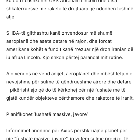
ku do t’i bashkohet USS Abraham Lincoln dhe disa
shkatërruesve me raketa të drejtuara që ndodhen tashmë
atje.
SHBA-të gjithashtu kanë zhvendosur më shumë
aeroplanë dhe asete detare në rajon, dhe forcat
amerikane kohët e fundit kanë rrëzuar një dron iranian që
iu afrua Lincoln. Kjo shkon përtej parandalimit rutinë.
Ajo vendos në vend anijet, aeroplanët dhe mbështetjen e
nevojshme për sulme të qëndrueshme ajrore dhe detare
– pikërisht ajo që do të kërkohej për një fushatë më të
gjatë kundër objekteve bërthamore dhe raketore të Iranit.
Planifikohet ‘fushatë massive, javore’
Informimet anonime për Axios përshkruajnë planet për
një “fushatë masive, javore”, jo vetëm sulme precize, të