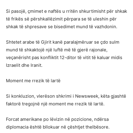
Si pasojë, çmimet e naftës u rritën shkurtimisht për shkak
të frikës së përshkallëzimit përpara se të uleshin për
shkak të shpresave se bisedimet mund të vazhdonin.
Shtetet arabe të Gjirit kanë paralajmëruar se çdo sulm
mund të shkaktojë një luftë më të gjerë rajonale,
veçanërisht pas konfliktit 12-ditor të vitit të kaluar midis
Izraelit dhe Iranit.
Moment me rrezik të lartë
Si konkluzion, vlerëson shkrimi i Newsweek, këta gjashtë
faktorë tregojnë një moment me rrezik të lartë.
Forcat amerikane po lëvizin në pozicione, ndërsa
diplomacia është bllokuar në çështjet thelbësore.