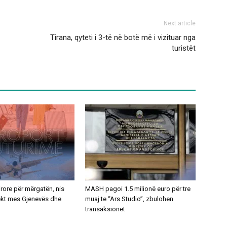
Next article
Tirana, qyteti i 3-të në botë më i vizituar nga
turistët
ajrore për mërgatën, nis
MASH pagoi 1.5 milionë euro për tre
rekt mes Gjenevës dhe
muaj te “Ars Studio”, zbulohen
transaksionet