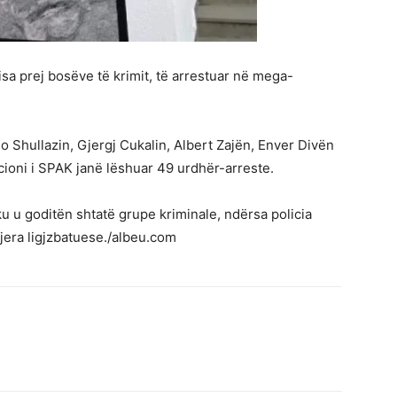
sa prej bosëve të krimit, të arrestuar në mega-
o Shullazin, Gjergj Cukalin, Albert Zajën, Enver Divën
ioni i SPAK janë lëshuar 49 urdhër-arreste.
 ku u goditën shtatë grupe kriminale, ndërsa policia
jera ligjzbatuese./albeu.com