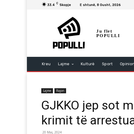
C
33.4
Skopje
E shtunë, 8 Gusht, 2026
Ju flet
POPULLI
Kreu
Lajme
Kulturë
Sport
Opinio
Lajme
Rajon
GJKKO jep sot m
krimit të arrest
20 Maj, 2024