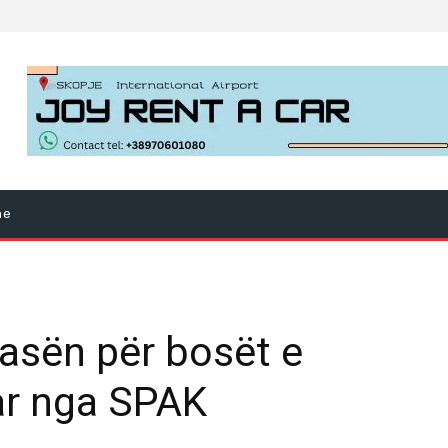
ne
asën për bosët e
uar nga SPAK