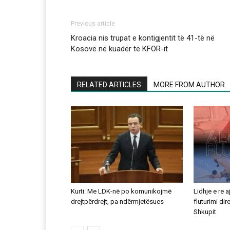
Previous article
Kroacia nis trupat e kontigjentit të 41-të në
Kosovë në kuadër të KFOR-it
RELATED ARTICLES
MORE FROM AUTHOR
Kurti: Me LDK-në po komunikojmë
Lidhje e re 
drejtpërdrejt, pa ndërmjetësues
fluturimi di
Shkupit