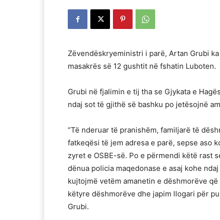
Zëvendëskryeministri i parë, Artan Grubi ka
masakrës së 12 gushtit në fshatin Luboten.
Grubi në fjalimin e tij tha se Gjykata e Hag
ndaj sot të gjithë së bashku po jetësojnë a
“Të nderuar të pranishëm, familjarë të dës
fatkeqësi të jem adresa e parë, sepse aso 
zyret e OSBE-së. Po e përmendi këtë rast s
dënua policia maqedonase e asaj kohe ndaj 
kujtojmë vetëm amanetin e dëshmorëve që l
këtyre dëshmorëve dhe japim llogari për punë
Grubi.