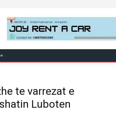
ne
he te varrezat e
shatin Luboten