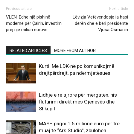
Previous article
Next article
VLEN: Edhe një pishinë
Lëvizja Vetëvendosje ia hapi
moderne për Çairin, investim
derën dhe e bëri presidente
prej një milion eurove
Vjosa Osmanin
RELATED ARTICLES
MORE FROM AUTHOR
Kurti: Me LDK-në po komunikojmë
drejtpërdrejt, pa ndërmjetësues
Lidhje e re ajrore për mërgatën, nis
fluturimi direkt mes Gjenevës dhe
Shkupit
MASH pagoi 1.5 milionë euro për tre
muaj te “Ars Studio”, zbulohen