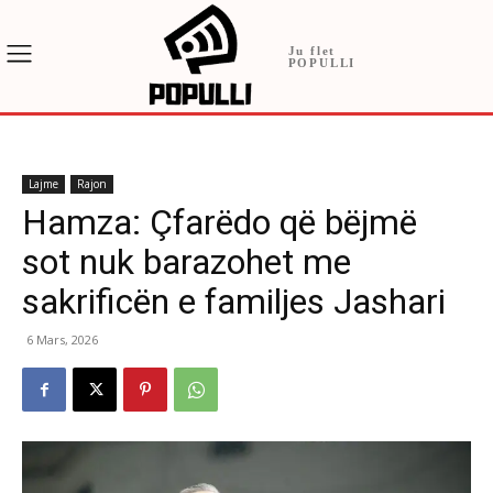
Ju flet
POPULLI
Lajme
Rajon
Hamza: Çfarëdo që bëjmë
sot nuk barazohet me
sakrificën e familjes Jashari
6 Mars, 2026