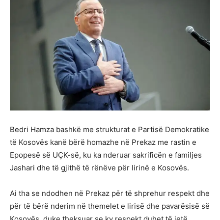
Bedri Hamza bashkë me strukturat e Partisë Demokratike
të Kosovës kanë bërë homazhe në Prekaz me rastin e
Epopesë së UÇK-së, ku ka nderuar sakrificën e familjes
Jashari dhe të gjithë të rënëve për lirinë e Kosovës.
Ai tha se ndodhen në Prekaz për të shprehur respekt dhe
për të bërë nderim në themelet e lirisë dhe pavarësisë së
Kosovës, duke theksuar se ky respekt duhet të jetë