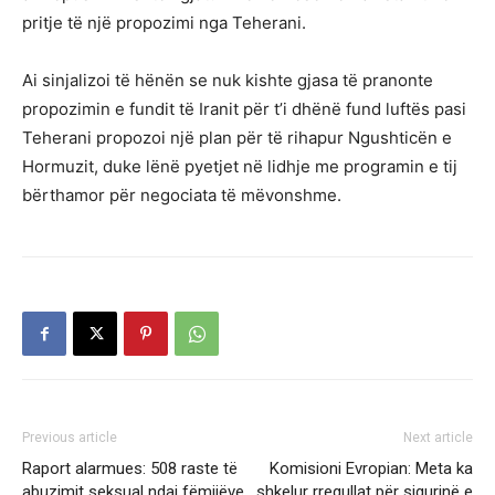
pritje të një propozimi nga Teherani.
Ai sinjalizoi të hënën se nuk kishte gjasa të pranonte
propozimin e fundit të Iranit për t’i dhënë fund luftës pasi
Teherani propozoi një plan për të rihapur Ngushticën e
Hormuzit, duke lënë pyetjet në lidhje me programin e tij
bërthamor për negociata të mëvonshme.
Previous article
Next article
Raport alarmues: 508 raste të
Komisioni Evropian: Meta ka
abuzimit seksual ndaj fëmijëve
shkelur rregullat për sigurinë e