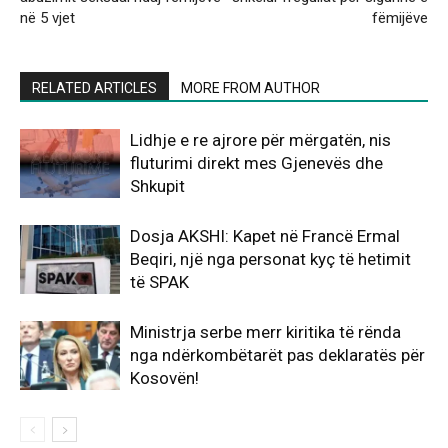
në 5 vjet
fëmijëve
RELATED ARTICLES
MORE FROM AUTHOR
Lidhje e re ajrore për mërgatën, nis
fluturimi direkt mes Gjenevës dhe
Shkupit
Dosja AKSHI: Kapet në Francë Ermal
Beqiri, një nga personat kyç të hetimit
të SPAK
Ministrja serbe merr kiritika të rënda
nga ndërkombëtarët pas deklaratës për
Kosovën!