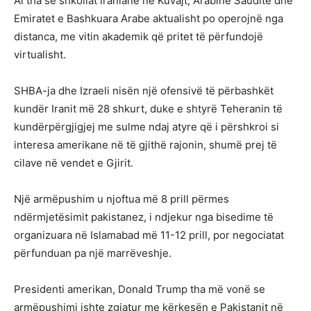
Ai tha se shkollat ​​iraniane në Kuvajt, Arabinë Saudite dhe
Emiratet e Bashkuara Arabe aktualisht po operojnë nga
distanca, me vitin akademik që pritet të përfundojë
virtualisht.
SHBA-ja dhe Izraeli nisën një ofensivë të përbashkët
kundër Iranit më 28 shkurt, duke e shtyrë Teheranin të
kundërpërgjigjej me sulme ndaj atyre që i përshkroi si
interesa amerikane në të gjithë rajonin, shumë prej të
cilave në vendet e Gjirit.
Një armëpushim u njoftua më 8 prill përmes
ndërmjetësimit pakistanez, i ndjekur nga bisedime të
organizuara në Islamabad më 11-12 prill, por negociatat
përfunduan pa një marrëveshje.
Presidenti amerikan, Donald Trump tha më vonë se
armëpushimi ishte zgjatur me kërkesën e Pakistanit në