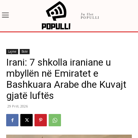
Ju flet
POPULLI
Lajme
Botë
Irani: 7 shkolla iraniane u
mbyllën në Emiratet e
Bashkuara Arabe dhe Kuvajt
gjatë luftës
29 Prill, 2026