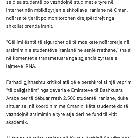
se disa studentë po vazhdojnë studimet e tyre në
internet nën mbikëqyrjen e shkollave iraniane në Oman,
ndërsa të tjerët po monitorohen drejtpërdrejt nga
shkollat ​​brenda Iranit.
“Qëllimi është të sigurohet që të mos ketë ndërprerje në
arsimimin e studentëve iranianë në asnjë rrethanë,” tha ai
në komentet e transmetuara nga agjencia zyrtare e
lajmeve IRNA.
Farhadi gjithashtu kritikoi atë që e përshkroi si një veprim
“të paligjshëm” nga qeveria e Emirateve të Bashkuara
Arabe për të dëbuar rreth 2.500 studentë iranianë, duke
shtuar se, në koordinim me Omanin, këta studentë do të
vazhdojnë arsimimin e tyre atje deri në fund të vitit
akademik.