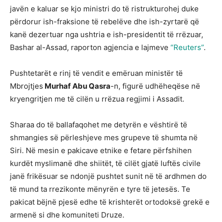
javën e kaluar se kjo ministri do të ristrukturohej duke
përdorur ish-fraksione të rebelëve dhe ish-zyrtarë që
kanë dezertuar nga ushtria e ish-presidentit të rrëzuar,
Bashar al-Assad, raporton agjencia e lajmeve
“Reuters”
.
Pushtetarët e rinj të vendit e emëruan ministër të
Mbrojtjes
Murhaf Abu Qasra
-n, figurë udhëheqëse në
kryengritjen me të cilën u rrëzua regjimi i Assadit.
Sharaa do të ballafaqohet me detyrën e vështirë të
shmangies së përleshjeve mes grupeve të shumta në
Siri. Në mesin e pakicave etnike e fetare përfshihen
kurdët myslimanë dhe shiitët, të cilët gjatë luftës civile
janë frikësuar se ndonjë pushtet sunit në të ardhmen do
të mund ta rrezikonte mënyrën e tyre të jetesës. Te
pakicat bëjnë pjesë edhe të krishterët ortodoksë grekë e
armenë si dhe komuniteti Druze.