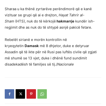
Sharaa u ka thënë zyrtarëve perëndimorë që e kanë
vizituar se grupi që ai e drejton,
Hayat Tahrir al-
Sham
(HTS), nuk do të kërkojë
hakmarrje
kundër ish-
regjimit dhe as nuk do të shtypë asnjë pakicë fetare.
Rebelët sirianë e morën kontrollin në
kryeqytetin
Damask
më 8 dhjetor, duke e detyruar
Assadin që të ikte për në Rusi pas luftës civile që zgjati
më shumë se 13 vjet, duke i dhënë fund sundimit
disadekadësh të familjes së tij./
Nacionale