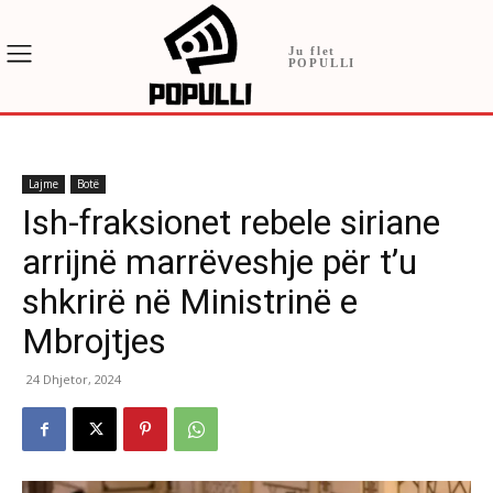
Ju flet
POPULLI
Lajme
Botë
Ish-fraksionet rebele siriane
arrijnë marrëveshje për t’u
shkrirë në Ministrinë e
Mbrojtjes
24 Dhjetor, 2024