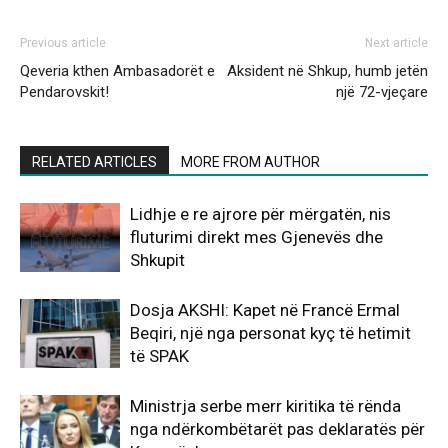
Previous article
Next article
Qeveria kthen Ambasadorët e
Aksident në Shkup, humb jetën
Pendarovskit!
një 72-vjeçare
RELATED ARTICLES
MORE FROM AUTHOR
Lidhje e re ajrore për mërgatën, nis
fluturimi direkt mes Gjenevës dhe
Shkupit
Dosja AKSHI: Kapet në Francë Ermal
Beqiri, një nga personat kyç të hetimit
të SPAK
Ministrja serbe merr kiritika të rënda
nga ndërkombëtarët pas deklaratës për