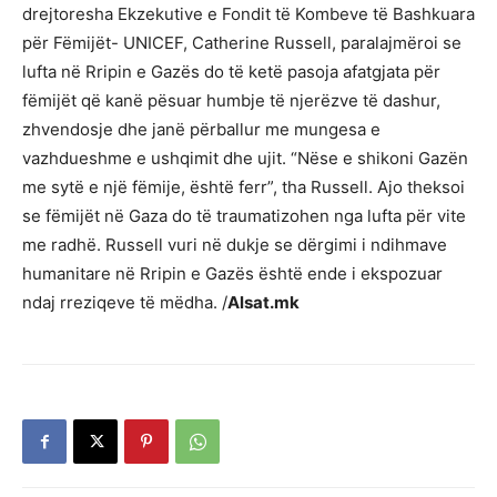
drejtoresha Ekzekutive e Fondit të Kombeve të Bashkuara
për Fëmijët- UNICEF, Catherine Russell, paralajmëroi se
lufta në Rripin e Gazës do të ketë pasoja afatgjata për
fëmijët që kanë pësuar humbje të njerëzve të dashur,
zhvendosje dhe janë përballur me mungesa e
vazhdueshme e ushqimit dhe ujit. “Nëse e shikoni Gazën
me sytë e një fëmije, është ferr”, tha Russell. Ajo theksoi
se fëmijët në Gaza do të traumatizohen nga lufta për vite
me radhë. Russell vuri në dukje se dërgimi i ndihmave
humanitare në Rripin e Gazës është ende i ekspozuar
ndaj rreziqeve të mëdha. /
Alsat.mk