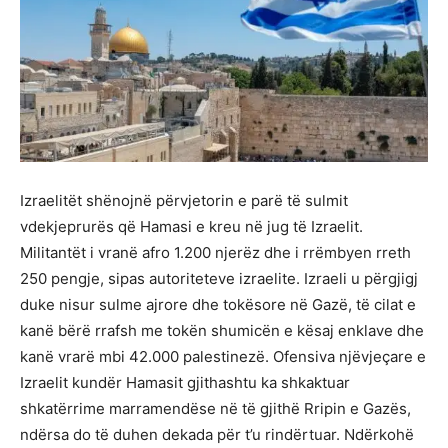
Izraelitët shënojnë përvjetorin e parë të sulmit
vdekjeprurës që Hamasi e kreu në jug të Izraelit.
Militantët i vranë afro 1.200 njerëz dhe i rrëmbyen rreth
250 pengje, sipas autoriteteve izraelite. Izraeli u përgjigj
duke nisur sulme ajrore dhe tokësore në Gazë, të cilat e
kanë bërë rrafsh me tokën shumicën e kësaj enklave dhe
kanë vrarë mbi 42.000 palestinezë. Ofensiva njëvjeçare e
Izraelit kundër Hamasit gjithashtu ka shkaktuar
shkatërrime marramendëse në të gjithë Rripin e Gazës,
ndërsa do të duhen dekada për t’u rindërtuar. Ndërkohë