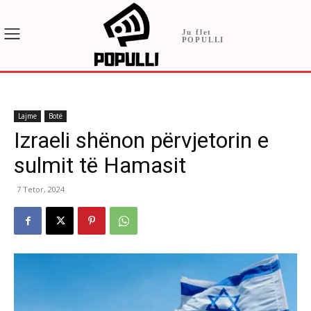
Ju flet
POPULLI
Lajme
Botë
Izraeli shënon përvjetorin e
sulmit të Hamasit
7 Tetor, 2024