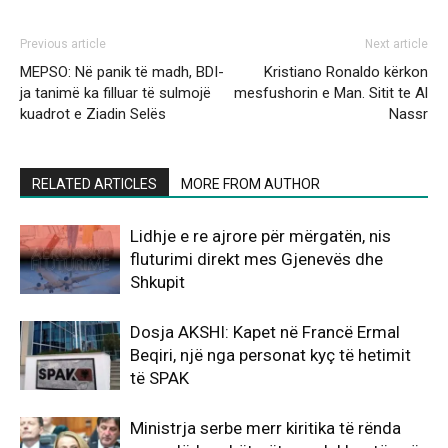
Previous article
Next article
MEPSO: Në panik të madh, BDI-
Kristiano Ronaldo kërkon
ja tanimë ka filluar të sulmojë
mesfushorin e Man. Sitit te Al
kuadrot e Ziadin Selës
Nassr
RELATED ARTICLES
MORE FROM AUTHOR
Lidhje e re ajrore për mërgatën, nis
fluturimi direkt mes Gjenevës dhe
Shkupit
Dosja AKSHI: Kapet në Francë Ermal
Beqiri, një nga personat kyç të hetimit
të SPAK
Ministrja serbe merr kiritika të rënda