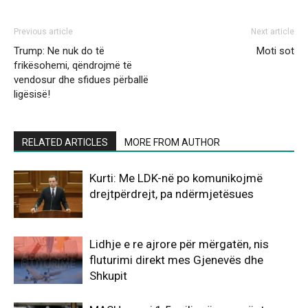
Previous article
Next article
Trump: Ne nuk do të
Moti sot
frikësohemi, qëndrojmë të
vendosur dhe sfidues përballë
ligësisë!
RELATED ARTICLES
MORE FROM AUTHOR
Kurti: Me LDK-në po komunikojmë
drejtpërdrejt, pa ndërmjetësues
Lidhje e re ajrore për mërgatën, nis
fluturimi direkt mes Gjenevës dhe
Shkupit