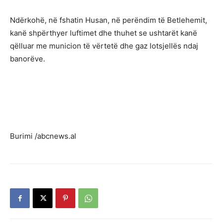
Ndërkohë, në fshatin Husan, në perëndim të Betlehemit,
kanë shpërthyer luftimet dhe thuhet se ushtarët kanë
qëlluar me municion të vërtetë dhe gaz lotsjellës ndaj
banorëve.
Burimi /abcnews.al