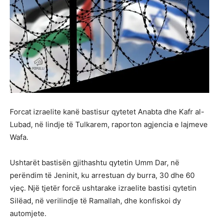
Forcat izraelite kanë bastisur qytetet Anabta dhe Kafr al-
Lubad, në lindje të Tulkarem, raporton agjencia e lajmeve
Wafa.
Ushtarët bastisën gjithashtu qytetin Umm Dar, në
perëndim të Jeninit, ku arrestuan dy burra, 30 dhe 60
vjeç. Një tjetër forcë ushtarake izraelite bastisi qytetin
Silëad, në verilindje të Ramallah, dhe konfiskoi dy
automjete.