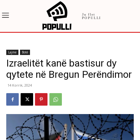
Ju flet
POPULLI
Lajme
Botë
Izraelitët kanë bastisur dy
qytete në Bregun Perëndimor
14 Korrik, 2024