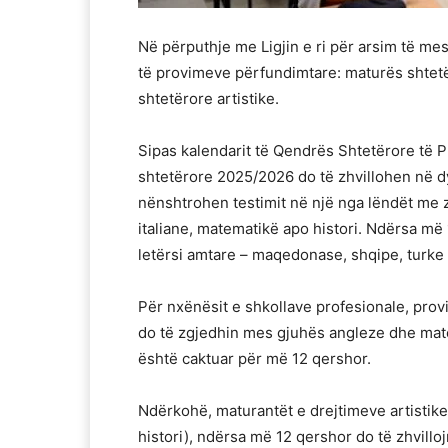
Në përputhje me Ligjin e ri për arsim të mes
të provimeve përfundimtare: maturës shtet
shtetërore artistike.
Sipas kalendarit të Qendrës Shtetërore të
shtetërore 2025/2026 do të zhvillohen në dy
nënshtrohen testimit në një nga lëndët me z
italiane, matematikë apo histori. Ndërsa më 
letërsi amtare – maqedonase, shqipe, turke
Për nxënësit e shkollave profesionale, prov
do të zgjedhin mes gjuhës angleze dhe mate
është caktuar për më 12 qershor.
Ndërkohë, maturantët e drejtimeve artistik
histori), ndërsa më 12 qershor do të zhvillo