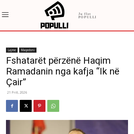
Ju flet
POPULLI
Lajme
Maqedoni
Fshatarët përzënë Haqim
Ramadanin nga kafja “Ik në
Çair”
21 Prill, 2026