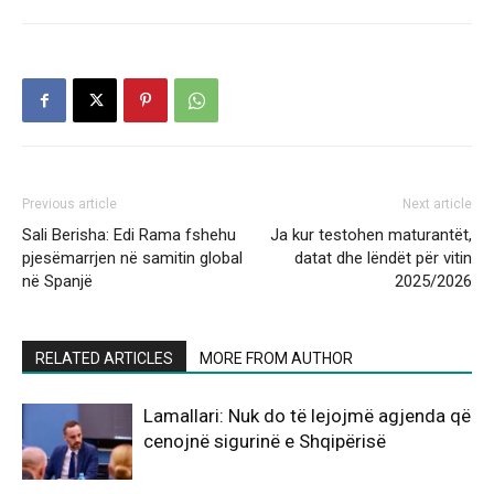
Previous article
Next article
Sali Berisha: Edi Rama fshehu
Ja kur testohen maturantët,
pjesëmarrjen në samitin global
datat dhe lëndët për vitin
në Spanjë
2025/2026
RELATED ARTICLES
MORE FROM AUTHOR
Lamallari: Nuk do të lejojmë agjenda që
cenojnë sigurinë e Shqipërisë