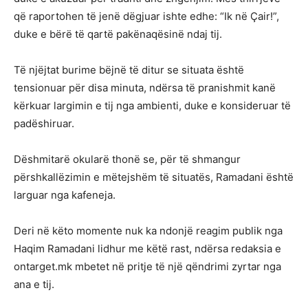
që raportohen të jenë dëgjuar ishte edhe: “Ik në Çair!”,
duke e bërë të qartë pakënaqësinë ndaj tij.
Të njëjtat burime bëjnë të ditur se situata është
tensionuar për disa minuta, ndërsa të pranishmit kanë
kërkuar largimin e tij nga ambienti, duke e konsideruar të
padëshiruar.
Dëshmitarë okularë thonë se, për të shmangur
përshkallëzimin e mëtejshëm të situatës, Ramadani është
larguar nga kafeneja.
Deri në këto momente nuk ka ndonjë reagim publik nga
Haqim Ramadani lidhur me këtë rast, ndërsa redaksia e
ontarget.mk mbetet në pritje të një qëndrimi zyrtar nga
ana e tij.