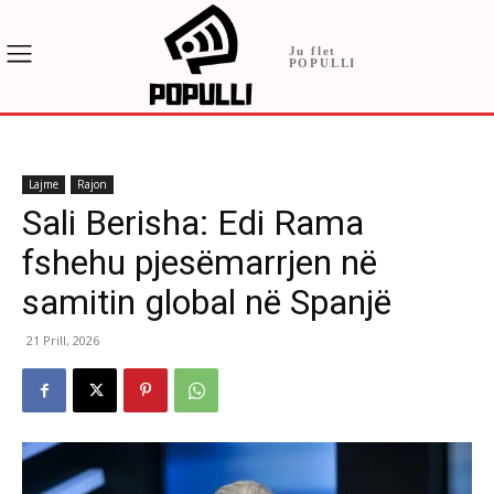
Ju flet
POPULLI
Lajme
Rajon
Sali Berisha: Edi Rama
fshehu pjesëmarrjen në
samitin global në Spanjë
21 Prill, 2026