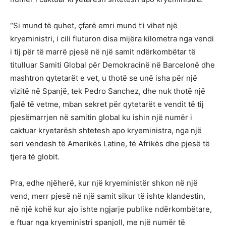
“Si mund të quhet, çfarë emri mund t’i vihet një
kryeministri, i cili fluturon disa mijëra kilometra nga vendi
i tij për të marrë pjesë në një samit ndërkombëtar të
titulluar Samiti Global për Demokracinë në Barcelonë dhe
mashtron qytetarët e vet, u thotë se unë isha për një
vizitë në Spanjë, tek Pedro Sanchez, dhe nuk thotë një
fjalë të vetme, mban sekret për qytetarët e vendit të tij
pjesëmarrjen në samitin global ku ishin një numër i
caktuar kryetarësh shtetesh apo kryeministra, nga një
seri vendesh të Amerikës Latine, të Afrikës dhe pjesë të
tjera të globit.
Pra, edhe njëherë, kur një kryeministër shkon në një
vend, merr pjesë në një samit sikur të ishte klandestin,
në një kohë kur ajo ishte ngjarje publike ndërkombëtare,
e ftuar nga kryeministri spanjoll, me një numër të