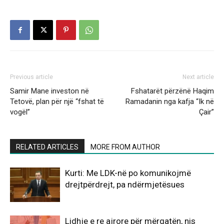
Previous article
Next article
Samir Mane investon në
Fshatarët përzënë Haqim
Tetovë, plan për një “fshat të
Ramadanin nga kafja “Ik në
vogël”
Çair”
RELATED ARTICLES
MORE FROM AUTHOR
Kurti: Me LDK-në po komunikojmë
drejtpërdrejt, pa ndërmjetësues
Lidhje e re ajrore për mërgatën, nis