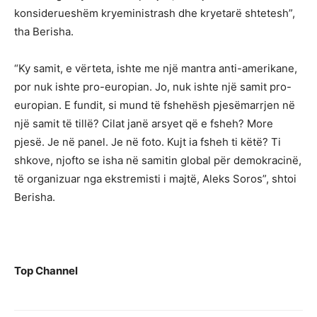
konsiderueshëm kryeministrash dhe kryetarë shtetesh”,
tha Berisha.
“Ky samit, e vërteta, ishte me një mantra anti-amerikane,
por nuk ishte pro-europian. Jo, nuk ishte një samit pro-
europian. E fundit, si mund të fshehësh pjesëmarrjen në
një samit të tillë? Cilat janë arsyet që e fsheh? More
pjesë. Je në panel. Je në foto. Kujt ia fsheh ti këtë? Ti
shkove, njofto se isha në samitin global për demokracinë,
të organizuar nga ekstremisti i majtë, Aleks Soros”, shtoi
Berisha.
Top Channel