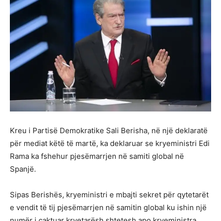
Kreu i Partisë Demokratike Sali Berisha, në një deklaratë
për mediat këtë të martë, ka deklaruar se kryeministri Edi
Rama ka fshehur pjesëmarrjen në samiti global në
Spanjë.
Sipas Berishës, kryeministri e mbajti sekret për qytetarët
e vendit të tij pjesëmarrjen në samitin global ku ishin një
numër i caktuar kryetarësh shtetesh apo kryeministra.