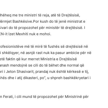
ëheq me tre ministri të reja, atë të Drejtësisë,
ërmjet Bashkësive.Por kush do të jenë ministrat e
vari do të propozohet për ministër të drejtësisë. I
EN-it Izet Mexhiti nuk e mohoi.
ofesionistëve më të mirë të fushës së drejtësisë në
i shkëlqyer, në asnjë rast nuk ka pasur ambicie për në
të faktin që kur merret Ministria e Drejtësisë
anash mendojnë se cili do të bëhet dhe normal që
i i Jeton Shasivarit, prandaj nuk është kërkesë e tij,
hës dhe i atij dikasteri, po”, u shpreh bashkëkryetari i
n Ferati, i cili mund të propozohet për Ministrinë për