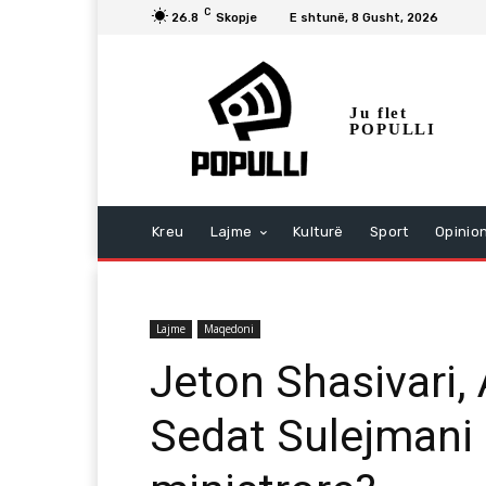
C
26.8
Skopje
E shtunë, 8 Gusht, 2026
Ju flet
POPULLI
Kreu
Lajme
Kulturë
Sport
Opinio
Lajme
Maqedoni
Jeton Shasivari,
Sedat Sulejmani 