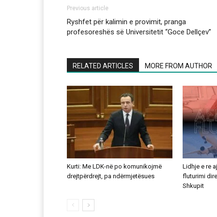
Previous article
Ryshfet për kalimin e provimit, pranga
profesoreshës së Universitetit “Goce Dellçev”
RELATED ARTICLES
MORE FROM AUTHOR
Kurti: Me LDK-në po komunikojmë
Lidhje e re 
drejtpërdrejt, pa ndërmjetësues
fluturimi di
Shkupit