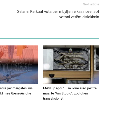
Next article
Selami: Kërkuat vota për mbylljen e kazinove, sot
votoni vetëm dislokimin
ajrore për mërgatën, nis
MASH pagoi 1.5 milionë euro për tre
rekt mes Gjenevës dhe
muaj te “Ars Studio”, zbulohen
transaksionet