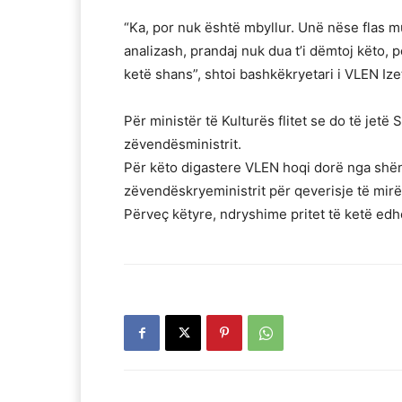
“Ka, por nuk është mbyllur. Unë nëse flas m
analizash, prandaj nuk dua t’i dëmtoj këto, 
ketë shans”, shtoi bashkëkryetari i VLEN Ize
Për ministër të Kulturës flitet se do të jetë 
zëvendësministrit.
Për këto digastere VLEN hoqi dorë nga shënd
zëvendëskryeministrit për qeverisje të mirë
Përveç këtyre, ndryshime pritet të ketë edh