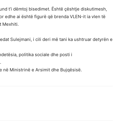
und t’i dëmtoj bisedimet. Është çështje diskutimesh,
por edhe ai është figurë që brenda VLEN-it ia vlen të
t Mexhiti.
Sedat Sulejmani, i cili deri më tani ka ushtruar detyrën e
etësia, politika sociale dhe posti i
.
e në Ministrinë e Arsimit dhe Bujqësisë.