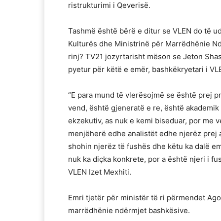
ristrukturimi i Qeverisë.
Tashmë është bërë e ditur se VLEN do të udh
Kulturës dhe Ministrinë për Marrëdhënie Nd
rinj? TV21 jozyrtarisht mëson se Jeton Shasi
pyetur për këtë e emër, bashkëkryetari i VL
“E para mund të vlerësojmë se është prej pr
vend, është gjeneratë e re, është akademik 
ekzekutiv, as nuk e kemi biseduar, por me ve
menjëherë edhe analistët edhe njerëz prej 
shohin njerëz të fushës dhe këtu ka dalë emr
nuk ka diçka konkrete, por a është njeri i fus
VLEN Izet Mexhiti.
Emri tjetër për ministër të ri përmendet Ago
marrëdhënie ndërmjet bashkësive.