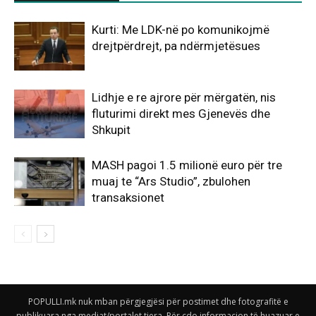
Kurti: Me LDK-në po komunikojmë
drejtpërdrejt, pa ndërmjetësues
Lidhje e re ajrore për mërgatën, nis
fluturimi direkt mes Gjenevës dhe
Shkupit
MASH pagoi 1.5 milionë euro për tre
muaj te “Ars Studio”, zbulohen
transaksionet
POPULLI.mk nuk mban përgjegjësi për postimet dhe fotografitë e
publikuara nga mediat/portalet tjera. Për çdo informacion të huazuar e