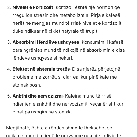
Nivelet e kortizolit
: Kortizoli është një hormon që
rregullon stresin dhe metabolizmin. Pirja e kafesë
herët në mëngjes mund të rrisë nivelet e kortizolit,
duke ndikuar në ciklet natyrale të trupit.
Absorbimi i lëndëve ushqyese
: Konsumimi i kafesë
para ngrënies mund të ndikojë në absorbimin e disa
lëndëve ushqyese si hekuri.
Efektet në sistemin tretës
: Disa njerëz përjetojnë
probleme me zorrët, si diarrea, kur pinë kafe me
stomak bosh.
Ankthi dhe nervozizmi
: Kafeina mund të rrisë
ndjenjën e ankthit dhe nervozizmit, veçanërisht kur
pihet pa ushqim në stomak.
Megjithatë, është e rëndësishme të theksohet se
ndikimet mund të jenë të ndryshme nga një individ te