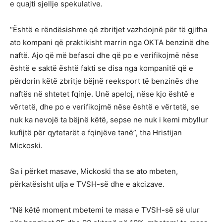
e quajti sjellje spekulative.
“Është e rëndësishme që zbritjet vazhdojnë për të gjitha
ato kompani që praktikisht marrin nga OKTA benzinë dhe
naftë. Ajo që më befasoi dhe që po e verifikojmë nëse
është e saktë është fakti se disa nga kompanitë që e
përdorin këtë zbritje bëjnë reeksport të benzinës dhe
naftës në shtetet fqinje. Unë apeloj, nëse kjo është e
vërtetë, dhe po e verifikojmë nëse është e vërtetë, se
nuk ka nevojë ta bëjnë këtë, sepse ne nuk i kemi mbyllur
kufijtë për qytetarët e fqinjëve tanë”, tha Hristijan
Mickoski.
Sa i përket masave, Mickoski tha se ato mbeten,
përkatësisht ulja e TVSH-së dhe e akcizave.
“Në këtë moment mbetemi te masa e TVSH-së së ulur