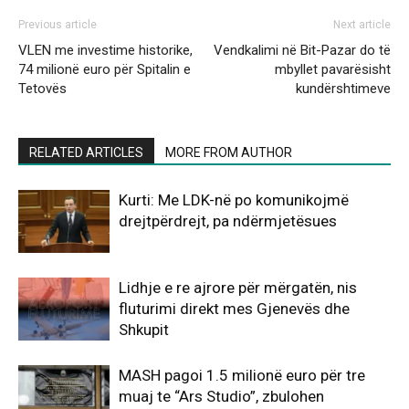
Previous article
Next article
VLEN me investime historike,
Vendkalimi në Bit-Pazar do të
74 milionë euro për Spitalin e
mbyllet pavarësisht
Tetovës
kundërshtimeve
RELATED ARTICLES
MORE FROM AUTHOR
Kurti: Me LDK-në po komunikojmë
drejtpërdrejt, pa ndërmjetësues
Lidhje e re ajrore për mërgatën, nis
fluturimi direkt mes Gjenevës dhe
Shkupit
MASH pagoi 1.5 milionë euro për tre
muaj te “Ars Studio”, zbulohen