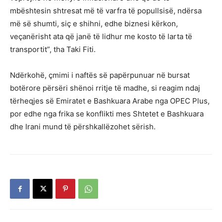
mbështesin shtresat më të varfra të popullsisë, ndërsa
më së shumti, siç e shihni, edhe biznesi kërkon,
veçanërisht ata që janë të lidhur me kosto të larta të
transportit”, tha Taki Fiti.
Ndërkohë, çmimi i naftës së papërpunuar në bursat
botërore përsëri shënoi rritje të madhe, si reagim ndaj
tërheqjes së Emiratet e Bashkuara Arabe nga OPEC Plus,
por edhe nga frika se konflikti mes Shtetet e Bashkuara
dhe Irani mund të përshkallëzohet sërish.