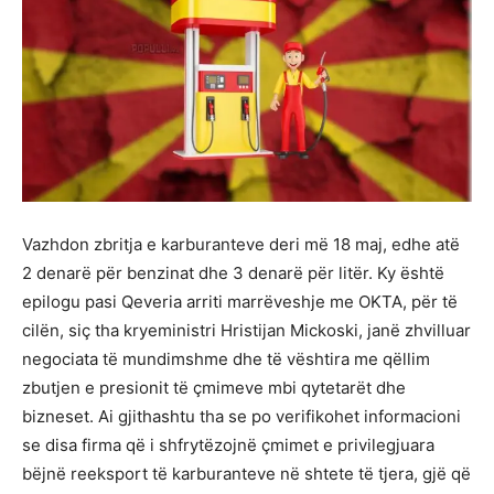
Vazhdon zbritja e karburanteve deri më 18 maj, edhe atë
2 denarë për benzinat dhe 3 denarë për litër. Ky është
epilogu pasi Qeveria arriti marrëveshje me OKTA, për të
cilën, siç tha kryeministri Hristijan Mickoski, janë zhvilluar
negociata të mundimshme dhe të vështira me qëllim
zbutjen e presionit të çmimeve mbi qytetarët dhe
bizneset. Ai gjithashtu tha se po verifikohet informacioni
se disa firma që i shfrytëzojnë çmimet e privilegjuara
bëjnë reeksport të karburanteve në shtete të tjera, gjë që