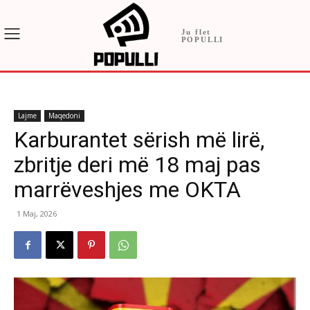
Ju flet
POPULLI
Lajme
Maqedoni
Karburantet sërish më lirë,
zbritje deri më 18 maj pas
marrëveshjes me OKTA
1 Maj, 2026