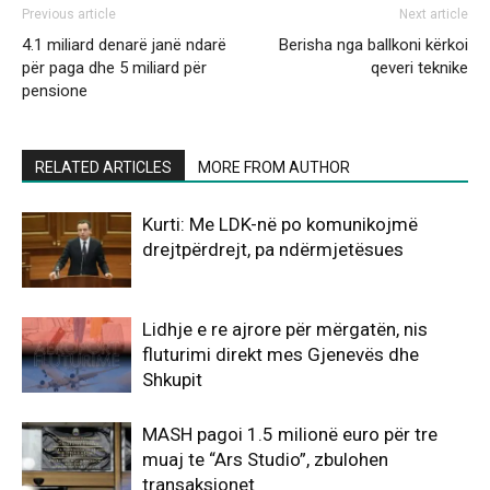
Previous article
Next article
4.1 miliard denarë janë ndarë
Berisha nga ballkoni kërkoi
për paga dhe 5 miliard për
qeveri teknike
pensione
RELATED ARTICLES
MORE FROM AUTHOR
Kurti: Me LDK-në po komunikojmë
drejtpërdrejt, pa ndërmjetësues
Lidhje e re ajrore për mërgatën, nis
fluturimi direkt mes Gjenevës dhe
Shkupit
MASH pagoi 1.5 milionë euro për tre
muaj te “Ars Studio”, zbulohen
transaksionet