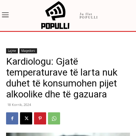
Ju flet
POPULLI
Lajme
Maqedoni
Kardiologu: Gjatë
temperaturave të larta nuk
duhet të konsumohen pijet
alkoolike dhe të gazuara
18 Korrik, 2024