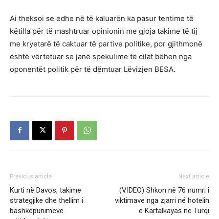
Ai theksoi se edhe në të kaluarën ka pasur tentime të
këtilla për të mashtruar opinionin me gjoja takime të tij
me kryetarë të caktuar të partive politike, por gjithmonë
është vërtetuar se janë spekulime të cilat bëhen nga
oponentët politik për të dëmtuar Lëvizjen BESA.
Previous article
Next article
Kurti në Davos, takime
(VIDEO) Shkon në 76 numri i
strategjike dhe thellim i
viktimave nga zjarri në hotelin
bashkëpunimeve
e Kartalkayas në Turqi