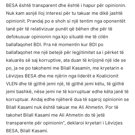
BESA është transparent dhe është i hapur për opinionin.
Nuk kam asnjë lloj interesi për tu takuar me dikë jashtë
opinionit. Prandaj po e shoh si një tentim nga oponentët
tanë për të relativizuar punët që bëhen dhe për të
defokusuar opinionin nga kjo situatë me të cilën
ballafaqohet BDI. Pra në momentin kur BDI po
ballafaqohet me një betejë për legjitimitet sa i përket të
kaluarës së saj korruptive, ata duan të krijojnë një ide se
po, ja ne po takohemi me Bilall Kasamin, me kryetarin e
Lëvizjes BESA dhe me njërin nga liderët e Koalicionit
VLEN dhe të gjithë jemi një, të gjithë jemi këtu, të gjithë
jemi bashkë, nëse jemi ne të korruptuar edhe këta janë të
korruptuar. Andaj edhe njëherë dua të sqaroj opinionin se
Bilall Kasami nuk është takuar me Ali Ahmetin. Por të
takohet Bilall Kasami me Ali Ahmetin do të jetë
transparente për opinionin”, deklaroi kryetari i Lëvizjes
BESA, Bilall Kasami.