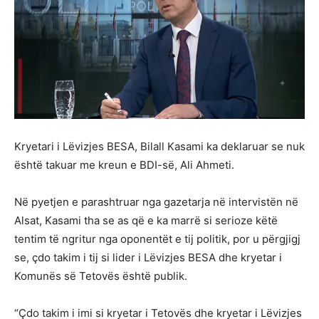
Kryetari i Lëvizjes BESA, Bilall Kasami ka deklaruar se nuk
është takuar me kreun e BDI-së, Ali Ahmeti.
Në pyetjen e parashtruar nga gazetarja në intervistën në
Alsat, Kasami tha se as që e ka marrë si serioze këtë
tentim të ngritur nga oponentët e tij politik, por u përgjigj
se, çdo takim i tij si lider i Lëvizjes BESA dhe kryetar i
Komunës së Tetovës është publik.
“Çdo takim i imi si kryetar i Tetovës dhe kryetar i Lëvizjes