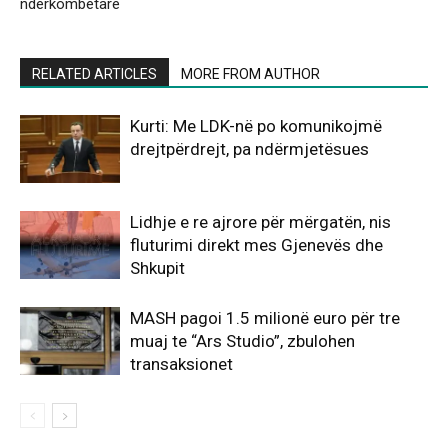
ndërkombëtare
RELATED ARTICLES
MORE FROM AUTHOR
Kurti: Me LDK-në po komunikojmë
drejtpërdrejt, pa ndërmjetësues
Lidhje e re ajrore për mërgatën, nis
fluturimi direkt mes Gjenevës dhe
Shkupit
MASH pagoi 1.5 milionë euro për tre
muaj te “Ars Studio”, zbulohen
transaksionet