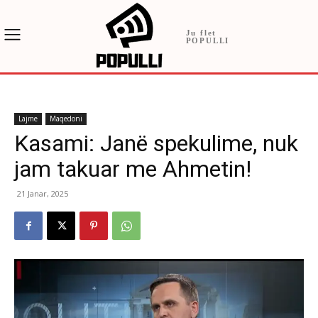
Ju flet
POPULLI
Lajme
Maqedoni
Kasami: Janë spekulime, nuk
jam takuar me Ahmetin!
21 Janar, 2025