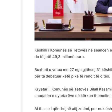
Këshilli i Komunës së Tetovës në seancën e s
do të jetë 49,3 milionë euro.
Buxheti u votua me 27 nga gjithsej 31 këshil
për ta debatuar këtë pikë të rendit të ditës.
Kryetari i Komunës së Tetovës Bilall Kasam
shoqatën e qytetarëve që kërkon themelim
Ai tha se i qëndrojnë atij zotimi, por nuk ës