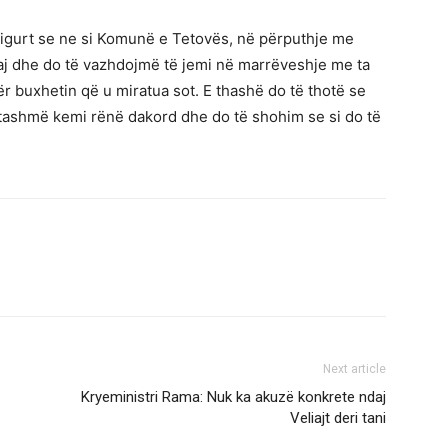
sigurt se ne si Komunë e Tetovës, në përputhje me
aj dhe do të vazhdojmë të jemi në marrëveshje me ta
për buxhetin që u miratua sot. E thashë do të thotë se
 tashmë kemi rënë dakord dhe do të shohim se si do të
Next article
Kryeministri Rama: Nuk ka akuzë konkrete ndaj
Veliajt deri tani