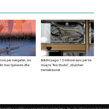
ajrore për mërgatën, nis
MASH pagoi 1.5 milionë euro për tre
rekt mes Gjenevës dhe
muaj te “Ars Studio”, zbulohen
transaksionet
grafitë e publikuara nga mediat/portalet tjera. Për çdo informacion të huazuar