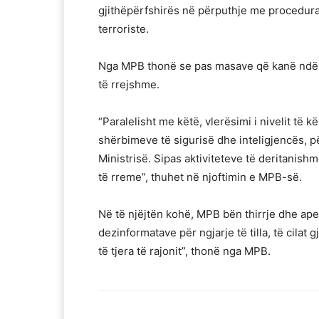
gjithëpërfshirës në përputhje me procedur
terroriste.
Nga MPB thonë se pas masave që kanë ndërm
të rrejshme.
“Paralelisht me këtë, vlerësimi i nivelit të 
shërbimeve të sigurisë dhe inteligjencës, pë
Ministrisë. Sipas aktiviteteve të deritanish
të rreme”, thuhet në njoftimin e MPB-së.
Në të njëjtën kohë, MPB bën thirrje dhe ap
dezinformatave për ngjarje të tilla, të cilat
të tjera të rajonit”, thonë nga MPB.