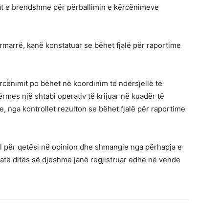
at e brendshme për përballimin e kërcënimeve
arrë, kanë konstatuar se bëhet fjalë për raportime
kërcënimit po bëhet në koordinim të ndërsjellë të
rmes një shtabi operativ të krijuar në kuadër të
me, nga kontrollet rezulton se bëhet fjalë për raportime
el për qetësi në opinion dhe shmangie nga përhapja e
 gjatë ditës së djeshme janë regjistruar edhe në vende