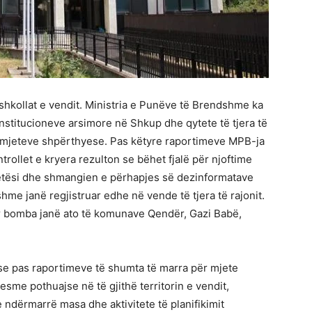
hkollat e vendit. Ministria e Punëve të Brendshme ka
institucioneve arsimore në Shkup dhe qytete të tjera të
e mjeteve shpërthyese. Pas këtyre raportimeve MPB-ja
rollet e kryera rezulton se bëhet fjalë për njoftime
qetësi dhe shmangien e përhapjes së dezinformatave
jeshme janë regjistruar edhe në vende të tjera të rajonit.
r bomba janë ato të komunave Qendër, Gazi Babë,
se pas raportimeve të shumta të marra për mjete
esme pothuajse në të gjithë territorin e vendit,
dërmarrë masa dhe aktivitete të planifikimit