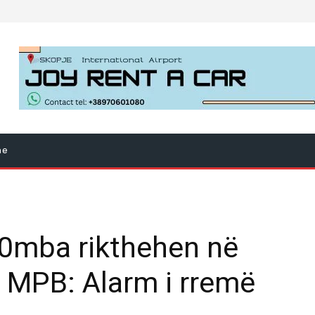
ne
0mba rikthehen në
, MPB: Alarm i rremë