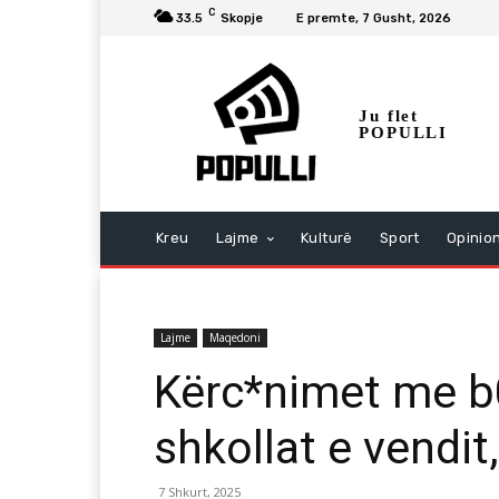
C
33.5
Skopje
E premte, 7 Gusht, 2026
Ju flet
POPULLI
Kreu
Lajme
Kulturë
Sport
Opinio
Lajme
Maqedoni
Kërc*nimet me b
shkollat e vendit
7 Shkurt, 2025