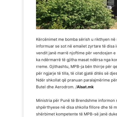
Kërcënimet me bomba sërish u rikthyen në s
informuar se sot në emailet zyrtare të disa 
vendit janë marrë njoftime për vendosjen 
ka ndërmarrë të gjitha masat ndërsa nga kont
rreme. Gjithashtu, MPB-ja bën thirrje për 
për ngjarje të tilla, të cilat gjatë ditës së d
Ndër shkollat që pranuan paralajmërime pë
Butel dhe Aerodrom. /
Alsat.mk
Ministria për Punë të Brendshme informon 
shpërthyese në disa shkolla fillore dhe të m
shërbimet kompetente të MPB-së janë duke n