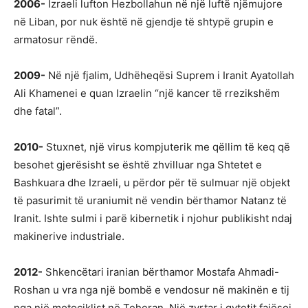
2006-
Izraeli lufton Hezbollahun në një luftë njëmujore
në Liban, por nuk është në gjendje të shtypë grupin e
armatosur rëndë.
2009-
Në një fjalim, Udhëheqësi Suprem i Iranit Ayatollah
Ali Khamenei e quan Izraelin “një kancer të rrezikshëm
dhe fatal”.
2010-
Stuxnet, një virus kompjuterik me qëllim të keq që
besohet gjerësisht se është zhvilluar nga Shtetet e
Bashkuara dhe Izraeli, u përdor për të sulmuar një objekt
të pasurimit të uraniumit në vendin bërthamor Natanz të
Iranit. Ishte sulmi i parë kibernetik i njohur publikisht ndaj
makinerive industriale.
2012-
Shkencëtari iranian bërthamor Mostafa Ahmadi-
Roshan u vra nga një bombë e vendosur në makinën e tij
nga një motoçiklist në Teheran. Një zyrtar i qytetit fajësoi