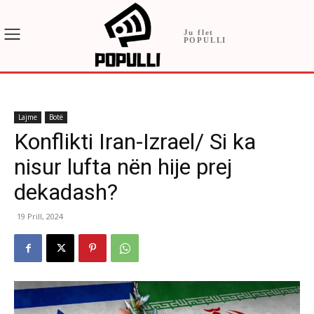
Ju flet
POPULLI
Lajme
Botë
Konflikti Iran-Izrael/ Si ka
nisur lufta nën hije prej
dekadash?
19 Prill, 2024