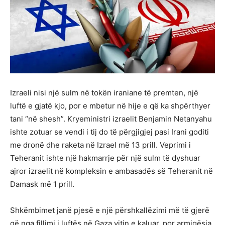
Izraeli nisi një sulm në tokën iraniane të premten, një
luftë e gjatë kjo, por e mbetur në hije e që ka shpërthyer
tani “në shesh”. Kryeministri izraelit Benjamin Netanyahu
ishte zotuar se vendi i tij do të përgjigjej pasi Irani goditi
me dronë dhe raketa në Izrael më 13 prill. Veprimi i
Teheranit ishte një hakmarrje për një sulm të dyshuar
ajror izraelit në kompleksin e ambasadës së Teheranit në
Damask më 1 prill.
Shkëmbimet janë pjesë e një përshkallëzimi më të gjerë
që nga fillimi i luftës në Gaza vitin e kaluar, por armiqësia