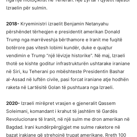
Izraelin për sulmin.
2018-
Kryeministri izraelit Benjamin Netanyahu
përshëndet tërheqjen e presidentit amerikan Donald
Trump nga marrëveshja bërthamore e Iranit me fuqitë
botërore pas vitesh lobimi kundër, duke e quajtur
vendimin e Trump “një lëvizje historike”. Në maj, Izraeli
thotë se kishte goditur infrastrukturën ushtarake iraniane
në Siri, ku Teherani po mbështeste Presidentin Bashar
al-Assad në luftën civile, pasi forcat iraniane atje hodhën
raketa në Lartësitë Golan të pushtuara nga Izraeli.
2020-
Izraeli mirëpret vrasjen e gjeneralit Qassem
Soleimani, komandant i krahut të jashtëm të Gardës
Revolucionare të Iranit, në një sulm me dron amerikan në
Bagdad. Irani kundërpërgjigjet me sulme raketore në
bazat irakiane që strehojnë trupat amerikane. Rreth 100