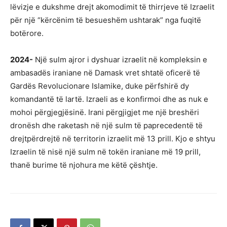
lëvizje e dukshme drejt akomodimit të thirrjeve të Izraelit
për një “kërcënim të besueshëm ushtarak” nga fuqitë
botërore.
2024-
Një sulm ajror i dyshuar izraelit në kompleksin e
ambasadës iraniane në Damask vret shtatë oficerë të
Gardës Revolucionare Islamike, duke përfshirë dy
komandantë të lartë. Izraeli as e konfirmoi dhe as nuk e
mohoi përgjegjësinë. Irani përgjigjet me një breshëri
dronësh dhe raketash në një sulm të paprecedentë të
drejtpërdrejtë në territorin izraelit më 13 prill. Kjo e shtyu
Izraelin të nisë një sulm në tokën iraniane më 19 prill,
thanë burime të njohura me këtë çështje.