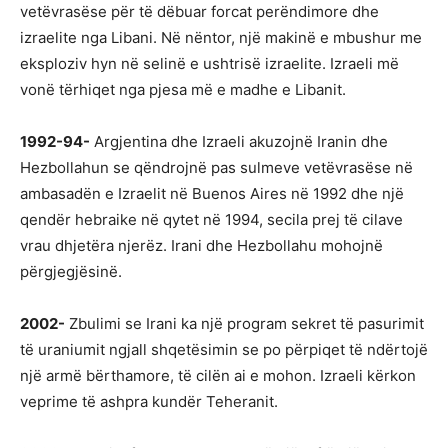
vetëvrasëse për të dëbuar forcat perëndimore dhe
izraelite nga Libani. Në nëntor, një makinë e mbushur me
eksploziv hyn në selinë e ushtrisë izraelite. Izraeli më
vonë tërhiqet nga pjesa më e madhe e Libanit.
1992-94-
Argjentina dhe Izraeli akuzojnë Iranin dhe
Hezbollahun se qëndrojnë pas sulmeve vetëvrasëse në
ambasadën e Izraelit në Buenos Aires në 1992 dhe një
qendër hebraike në qytet në 1994, secila prej të cilave
vrau dhjetëra njerëz. Irani dhe Hezbollahu mohojnë
përgjegjësinë.
2002-
Zbulimi se Irani ka një program sekret të pasurimit
të uraniumit ngjall shqetësimin se po përpiqet të ndërtojë
një armë bërthamore, të cilën ai e mohon. Izraeli kërkon
veprime të ashpra kundër Teheranit.