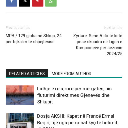
Previous article
Next article
MPB / 129 gjoba në Shkup, 24
Zyrtare: Serie A do të ketë
për tejkalim të shpejtësisë
pesë skuadra në Ligën e
Kampionëve për sezonin
2024/25
RELATED ARTICLES
MORE FROM AUTHOR
Lidhje e re ajrore për mërgatën, nis
fluturimi direkt mes Gjenevës dhe
Shkupit
Dosja AKSHI: Kapet në Francë Ermal
Beqiri, një nga personat kyç të hetimit