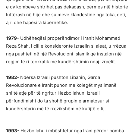
e dy kombeve shtrihet pas dekadash, përmes një historie
luftërash në hije dhe sulmeve klandestine nga toka, deti,
ajri dhe hapësira kibernetike.
1979-
Udhëheqësi properëndimor i Iranit Mohammed
Reza Shah, i cili e konsideronte Izraelin si aleat, u rrëzua
nga pushteti në një Revolucioni Islamik që instalon një
regjim të ri teokratik me kundërshtimin ndaj Izraelit.
1982-
Ndërsa Izraeli pushton Libanin, Garda
Revolucionare e Iranit punon me kolegët myslimanë
shiitë atje për të ngritur Hezbollahun. Izraeli
përfundimisht do ta shohë grupin e armatosur si
kundërshtarin më të rrezikshëm në kufijtë e tij.
1993-
Hezbollahu i mbështetur nga Irani përdor bomba