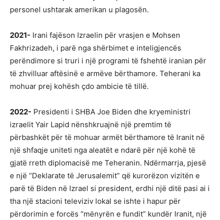
personel ushtarak amerikan u plagosën.
2021-
Irani fajëson Izraelin për vrasjen e Mohsen
Fakhrizadeh, i parë nga shërbimet e inteligjencës
perëndimore si truri i një programi të fshehtë iranian për
të zhvilluar aftësinë e armëve bërthamore. Teherani ka
mohuar prej kohësh çdo ambicie të tillë.
2022-
Presidenti i SHBA Joe Biden dhe kryeministri
izraelit Yair Lapid nënshkruajnë një premtim të
përbashkët për të mohuar armët bërthamore të Iranit në
një shfaqje uniteti nga aleatët e ndarë për një kohë të
gjatë rreth diplomacisë me Teheranin. Ndërmarrja, pjesë
e një “Deklarate të Jerusalemit” që kurorëzon vizitën e
parë të Biden në Izrael si president, erdhi një ditë pasi ai i
tha një stacioni televiziv lokal se ishte i hapur për
përdorimin e forcës “mënyrën e fundit” kundër Iranit, një