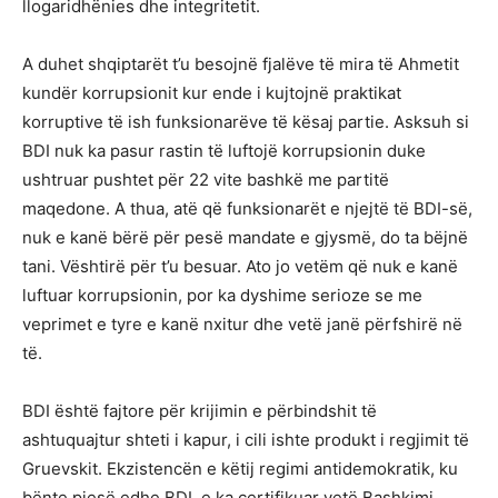
llogaridhënies dhe integritetit.
A duhet shqiptarët t’u besojnë fjalëve të mira të Ahmetit
kundër korrupsionit kur ende i kujtojnë praktikat
korruptive të ish funksionarëve të kësaj partie. Asksuh si
BDI nuk ka pasur rastin të luftojë korrupsionin duke
ushtruar pushtet për 22 vite bashkë me partitë
maqedone. A thua, atë që funksionarët e njejtë të BDI-së,
nuk e kanë bërë për pesë mandate e gjysmë, do ta bëjnë
tani. Vështirë për t’u besuar. Ato jo vetëm që nuk e kanë
luftuar korrupsionin, por ka dyshime serioze se me
veprimet e tyre e kanë nxitur dhe vetë janë përfshirë në
të.
BDI është fajtore për krijimin e përbindshit të
ashtuquajtur shteti i kapur, i cili ishte produkt i regjimit të
Gruevskit. Ekzistencën e këtij regimi antidemokratik, ku
bënte pjesë edhe BDI, e ka çertifikuar vetë Bashkimi