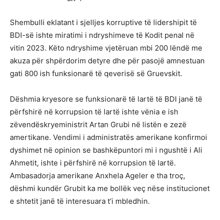
Shembulli eklatant i sjelljes korruptive të lidershipit të
BDI-së ishte miratimi i ndryshimeve të Kodit penal në
vitin 2023. Këto ndryshime vjetëruan mbi 200 lëndë me
akuza për shpërdorim detyre dhe për pasojë amnestuan
gati 800 ish funksionarë të qeverisë së Gruevskit.
Dëshmia kryesore se funksionarë të lartë të BDI janë të
përfshirë në korrupsion të lartë ishte vënia e ish
zëvendëskryeministrit Artan Grubi në listën e zezë
amertikane. Vendimi i administratës amerikane konfirmoi
dyshimet në opinion se bashkëpuntori mi i ngushtë i Ali
Ahmetit, ishte i përfshirë në korrupsion të lartë.
Ambasadorja amerikane Anxhela Ageler e tha troç,
dëshmi kundër Grubit ka me bollëk veç nëse institucionet
e shtetit janë të interesuara t’i mbledhin.