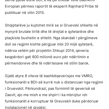
Evropian përmes raportit të eksperit Rajnhard Pribe të
publikuar në vitin 2015.
Shqiptarëve ju kujtohet mirë se si Gruevski shkelte në
mynyrë brutale liritë dhe të drejtat e qytetarëve dhe
plaçkiste buxhetin e shtetit. Nga skandali i përgjimeve
doli se regjimi kishte përgjuar mbi 20 mijë qytetarë,
ndërsa vetëm për projektin Shkupi 2014, qeveria
keqpërdori gati 800 milionë euro për ndërtimin e
përmendoreve dhe të ndërtesave në stilin barok.
Gjatë atyre 8 viteve të bashkëqeverisjes me VMRO,
funksionarët e BDI-së kurrë nuk u distancuan nga regjimi
i Gruevskit. Përkundrazi, pas formimit të qeverisë së
Zaevit, ajo me mish e me shpirt i ka mbrojtur ish
funksionarët e korruptuar të Greuvskit duke përdoruar
instalacionet në gjyqësi.