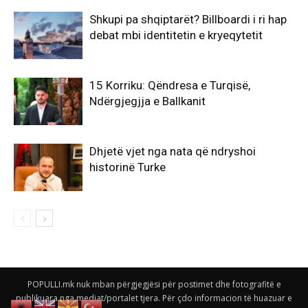
Shkupi pa shqiptarët? Billboardi i ri hap
debat mbi identitetin e kryeqytetit
15 Korriku: Qëndresa e Turqisë,
Ndërgjegjja e Ballkanit
Dhjetë vjet nga nata që ndryshoi
historinë Turke
POPULLI.mk nuk mban përgjegjësi për postimet dhe fotografitë e
publikuara nga mediat/portalet tjera. Për çdo informacion të huazuar e