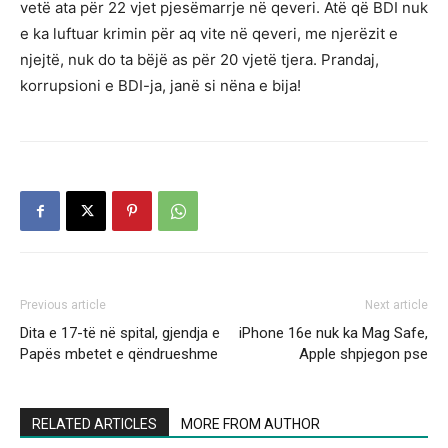
vetë ata për 22 vjet pjesëmarrje në qeveri. Atë që BDI nuk
e ka luftuar krimin për aq vite në qeveri, me njerëzit e
njejtë, nuk do ta bëjë as për 20 vjetë tjera. Prandaj,
korrupsioni e BDI-ja, janë si nëna e bija!
Previous article
Next article
Dita e 17-të në spital, gjendja e
iPhone 16e nuk ka Mag Safe,
Papës mbetet e qëndrueshme
Apple shpjegon pse
RELATED ARTICLES
MORE FROM AUTHOR