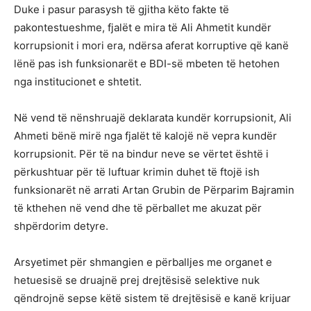
Duke i pasur parasysh të gjitha këto fakte të
pakontestueshme, fjalët e mira të Ali Ahmetit kundër
korrupsionit i mori era, ndërsa aferat korruptive që kanë
lënë pas ish funksionarët e BDI-së mbeten të hetohen
nga institucionet e shtetit.
Në vend të nënshruajë deklarata kundër korrupsionit, Ali
Ahmeti bënë mirë nga fjalët të kalojë në vepra kundër
korrupsionit. Për të na bindur neve se vërtet është i
përkushtuar për të luftuar krimin duhet të ftojë ish
funksionarët në arrati Artan Grubin de Përparim Bajramin
të kthehen në vend dhe të përballet me akuzat për
shpërdorim detyre.
Arsyetimet për shmangien e përballjes me organet e
hetuesisë se druajnë prej drejtësisë selektive nuk
qëndrojnë sepse këtë sistem të drejtësisë e kanë krijuar