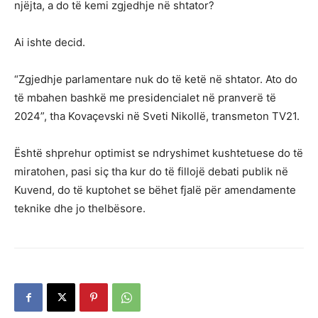
njëjta, a do të kemi zgjedhje në shtator?
Ai ishte decid.
“Zgjedhje parlamentare nuk do të ketë në shtator. Ato do
të mbahen bashkë me presidencialet në pranverë të
2024”, tha Kovaçevski në Sveti Nikollë, transmeton TV21.
Është shprehur optimist se ndryshimet kushtetuese do të
miratohen, pasi siç tha kur do të fillojë debati publik në
Kuvend, do të kuptohet se bëhet fjalë për amendamente
teknike dhe jo thelbësore.