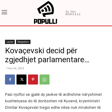
Ju flet
POPULLI
Lajme
Maqedoni
Kovaçevski decid për
zgjedhjet parlamentare…
7 Korrik, 2023
Pasi njoftoi se gjatë dy javëve të ardhshme ndryshimet
kushtetuese do të dorëzohen në Kuvend, kryeministri
Dimitar Kovaçevski tregoi edhe nëse nuk miratohen të