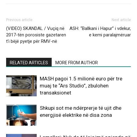
Previous article
Next article
(VIDEO) SKANDAL / Vuçiq në
ASH: “Ballkani i Hapur” i vdekur,
2017-tën porosiste gazetaren
e kemi paralajmëruar
t’i bëjë pyetje për RMV-në
RELATED ARTICLES
MORE FROM AUTHOR
MASH pagoi 1.5 milionë euro për tre
muaj te “Ars Studio”, zbulohen
transaksionet
Shkupi sot me ndërprerje të ujit dhe
energjisë elektrike në disa zona