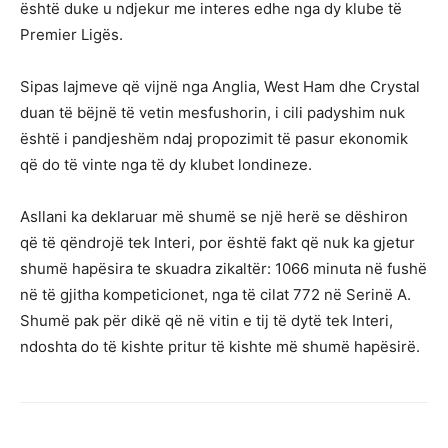
është duke u ndjekur me interes edhe nga dy klube të
Premier Ligës.
Sipas lajmeve që vijnë nga Anglia, West Ham dhe Crystal
duan të bëjnë të vetin mesfushorin, i cili padyshim nuk
është i pandjeshëm ndaj propozimit të pasur ekonomik
që do të vinte nga të dy klubet londineze.
Asllani ka deklaruar më shumë se një herë se dëshiron
që të qëndrojë tek Interi, por është fakt që nuk ka gjetur
shumë hapësira te skuadra zikaltër: 1066 minuta në fushë
në të gjitha kompeticionet, nga të cilat 772 në Serinë A.
Shumë pak për dikë që në vitin e tij të dytë tek Interi,
ndoshta do të kishte pritur të kishte më shumë hapësirë.