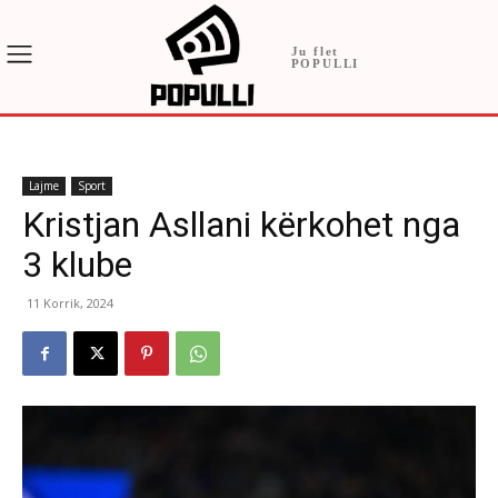
Ju flet
POPULLI
Lajme
Sport
Kristjan Asllani kërkohet nga
3 klube
11 Korrik, 2024