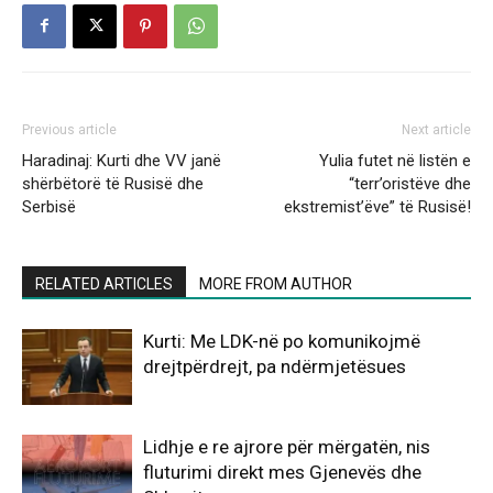
Previous article
Next article
Haradinaj: Kurti dhe VV janë
Yulia futet në listën e
shërbëtorë të Rusisë dhe
“terr’oristëve dhe
Serbisë
ekstremist’ëve” të Rusisë!
RELATED ARTICLES
MORE FROM AUTHOR
Kurti: Me LDK-në po komunikojmë
drejtpërdrejt, pa ndërmjetësues
Lidhje e re ajrore për mërgatën, nis
fluturimi direkt mes Gjenevës dhe