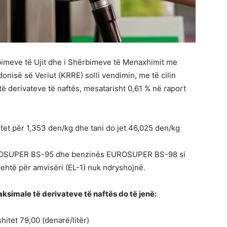
rbimeve të Ujit dhe i Shërbimeve të Menaxhimit me
nisë së Veriut (KRRE) solli vendimin, me të cilin
të derivateve të naftës, mesatarisht 0,61 % në raport
itet për 1,353 den/kg dhe tani do jet 46,025 den/kg
EUROSUPER BS-95 dhe benzinës EUROSUPER BS-98 si
lehtë për amvisëri (EL-1) nuk ndryshojnë.
simale të derivateve të naftës do të jenë:
tet 79,00 (denarë/litër)