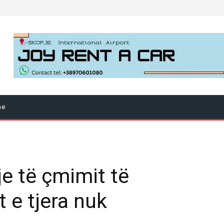
ne
je të çmimit të
t e tjera nuk