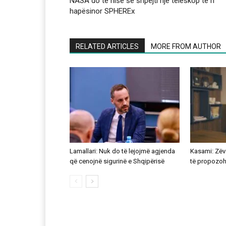
NASA do të nisë së shpejti një teleskop të ri
hapësinor SPHEREx
RELATED ARTICLES
MORE FROM AUTHOR
Lamallari: Nuk do të lejojmë agjenda
Kasami: Zëve
që cenojnë sigurinë e Shqipërisë
të propozohe