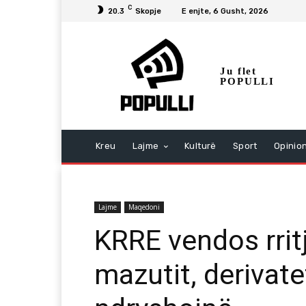
C
20.3
Skopje
E enjte, 6 Gusht, 2026
Ju flet
POPULLI
Kreu
Lajme
Kulturë
Sport
Opinio
Lajme
Maqedoni
KRRE vendos rrit
mazutit, derivate