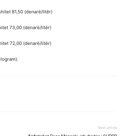
tet 81,50 (denarë/litër)
tet 73,00 (denarë/litër)
hitet 72,00 (denarë/litër)
ilogram).
Next article