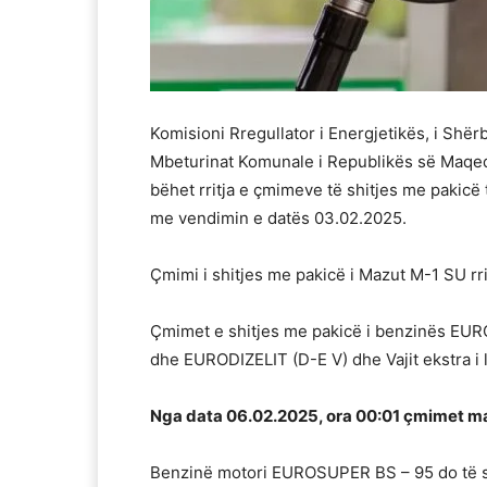
Komisioni Rregullator i Energjetikës, i Shë
Mbeturinat Komunale i Republikës së Maqedo
bëhet rritja e çmimeve të shitjes me pakicë 
me vendimin e datës 03.02.2025.
Çmimi i shitjes me pakicë i Mazut М-1 SU rr
Çmimet e shitjes me pakicë i benzinës 
dhe EURODIZELIT (D-Е V) dhe Vajit ekstra i 
Nga data 06.02.2025, ora 00:01 çmimet mak
Benzinë motori EUROSUPER BS – 95 do të shi