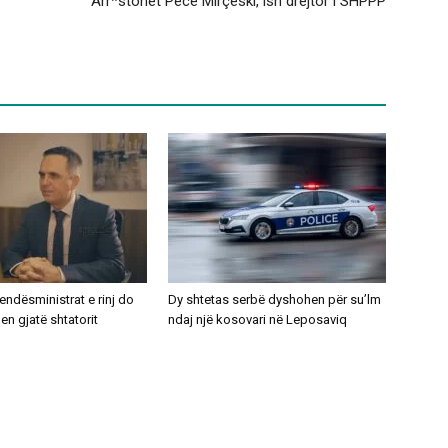
Arr*stohet Pece Mirçeski, ish drejtor i SHPPP
ndësministrat e rinj do
Dy shtetas serbë dyshohen për su’lm
n gjatë shtatorit
ndaj një kosovari në Leposaviq