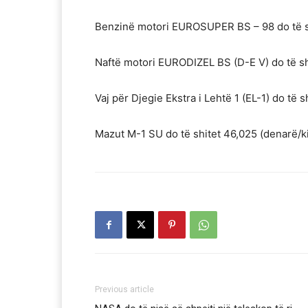
Benzinë motori EUROSUPER BS – 98 do të shi
Naftë motori EURODIZEL BS (D-E V) do të shi
Vaj për Djegie Ekstra i Lehtë 1 (EL-1) do të s
Mazut М-1 SU do të shitet 46,025 (denarë/k
Previous article