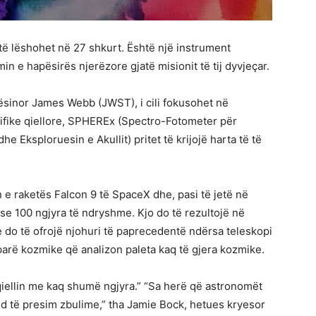
o të lëshohet në 27 shkurt. Është një instrument
n e hapësirës njerëzore gjatë misionit të tij dyvjeçar.
pësinor James Webb (JWST), i cili fokusohet në
cifike qiellore, SPHEREx (Spectro-Fotometer për
he Eksploruesin e Akullit) pritet të krijojë harta të të
 e raketës Falcon 9 të SpaceX dhe, pasi të jetë në
e 100 ngjyra të ndryshme. Kjo do të rezultojë në
 do të ofrojë njohuri të paprecedentë ndërsa teleskopi
e parë kozmike që analizon paleta kaq të gjera kozmike.
 qiellin me kaq shumë ngjyra.” “Sa herë që astronomët
nd të presim zbulime,” tha Jamie Bock, hetues kryesor