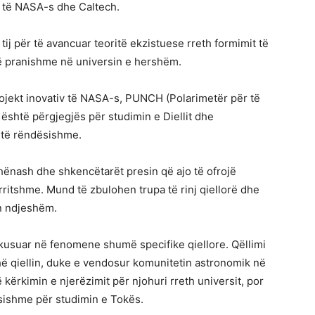
 të NASA-s dhe Caltech.
ij për të avancuar teoritë ekzistuese rreth formimit të
të pranishme në universin e hershëm.
rojekt inovativ të NASA-s, PUNCH (Polarimetër për të
është përgjegjës për studimin e Diellit dhe
 të rëndësishme.
ënash dhe shkencëtarët presin që ajo të ofrojë
ritshme. Mund të zbulohen trupa të rinj qiellorë dhe
en ndjeshëm.
okusuar në fenomene shumë specifike qiellore. Qëllimi
hë qiellin, duke e vendosur komunitetin astronomik në
ë kërkimin e njerëzimit për njohuri rreth universit, por
ësishme për studimin e Tokës.