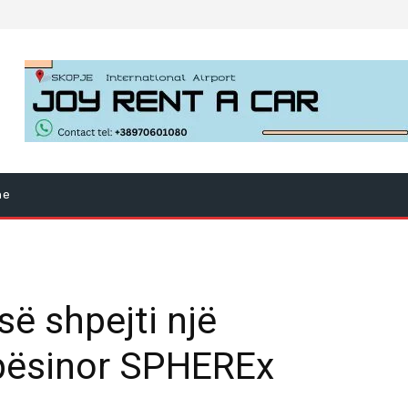
ne
së shpejti një
apësinor SPHEREx