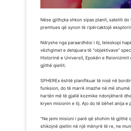
Nëse gjithçka shkon sipas planit, sateliti d
premtues që synon të ripërcaktojë eksplorimi
Ndryshe nga paraardhësi i tij, teleskopi ha
vëzhgimet e detajuara të “objektivave” spe
Historinë e Universit, Epokën e Reionizimit d
gjithë qiellit.
SPHEREx është planifikuar të nisë në bordin
funksion, do të marrë imazhe në më shumë s
hartën më të gjallë kozmike ndonjëherë dhe
kryen misionin e tij. Ajo do të bëhet anija 
“Ne jemi misioni i parë që shohim të gjithë
shikojnë qiellin në një mënyrë të re, ne mu