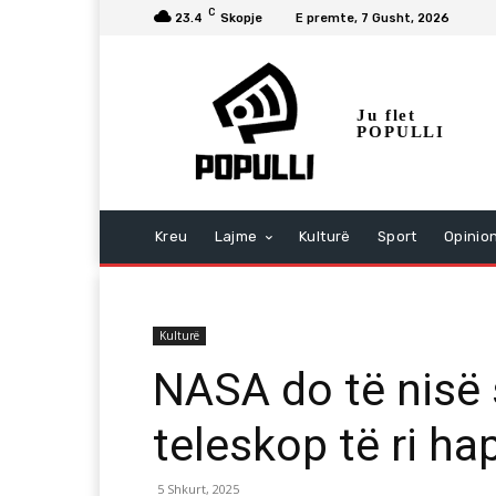
C
23.4
Skopje
E premte, 7 Gusht, 2026
Ju flet
POPULLI
Kreu
Lajme
Kulturë
Sport
Opinio
Kulturë
NASA do të nisë 
teleskop të ri h
5 Shkurt, 2025