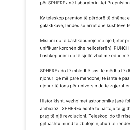
për SPHEREx në Laboratorin Jet Propulsion
Ky teleskop premton të përdorë të dhënat e t
galaktikave, lëndës së errët dhe kushteve 
Misioni do të bashkëpunojë me një tjetër p
unifikuar koronën dhe heliosferën). PUNCH 
bashkëpunimi do të sjellë zbulime edhe më
SPHEREx do të mbledhë sasi të mëdha të dh
njohuri që më parë mendohej të ishte e paar
njohuritë tona për universin do të zgjeroh
Historikisht, vëzhgimet astronomike janë f
ambicioz i SPHEREx është të hartojë të gjit
prag të një revolucioni. Teleskopi do të rris
gjithashtu mund të zbulojë njohuri të rënd