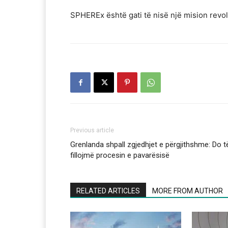
SPHEREx është gati të nisë një mision revo
Previous article
Grenlanda shpall zgjedhjet e përgjithshme: Do t
fillojmë procesin e pavarësisë
RELATED ARTICLES
MORE FROM AUTHOR