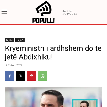
Ju flet
POPULLI
Lajme
Rajon
Kryeministri i ardhshëm do të
jetë Abdixhiku!
7 Tetor, 2022