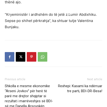
thënë ajo.
“Kryeministër i ardhshëm do të jetë z.Lumir Abdixhiku.
Sepse po shihet përkrahja”, ka shtuar tutje Valentina
Bunjaku.
Previous article
Next article
Shkolla e mesme ekonomike
Rexhepi: Kasami ka ndërruar
“Arseni Jovkov” për herë të
tre parti, BDI-DR-Besa!
parë me drejtor shqiptar si
rezultat i marrëveshjes së BDI-
së me Danella Arsovskën