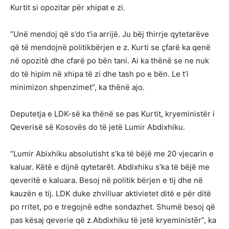
Kurtit si opozitar për xhipat e zi.
“Unë mendoj që s’do t’ia arrijë. Ju bëj thirrje qytetarëve
që të mendojnë politikbërjen e z. Kurti se çfarë ka qenë
në opozitë dhe cfarë po bën tani. Ai ka thënë se ne nuk
do të hipim në xhipa të zi dhe tash po e bën. Le t’i
minimizon shpenzimet”, ka thënë ajo.
Deputetja e LDK-së ka thënë se pas Kurtit, kryeministër i
Qeverisë së Kosovës do të jetë Lumir Abdixhiku.
“Lumir Abixhiku absolutisht s’ka të bëjë me 20 vjecarin e
kaluar. Këtë e dijnë qytetarët. Abdixhiku s’ka të bëjë me
qeveritë e kaluara. Besoj në politik bërjen e tij dhe në
kauzën e tij. LDK duke zhvilluar aktivietet ditë e për ditë
po rritet, po e tregojnë edhe sondazhet. Shumë besoj që
pas kësaj qeverie që z.Abdixhiku të jetë kryeministër”, ka