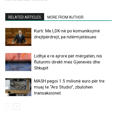
RELATED ARTICLES
MORE FROM AUTHOR
Kurti: Me LDK-në po komunikojmë
drejtpërdrejt, pa ndërmjetësues
Lidhje e re ajrore për mërgatën, nis
fluturimi direkt mes Gjenevës dhe
Shkupit
MASH pagoi 1.5 milionë euro për tre
muaj te “Ars Studio”, zbulohen
transaksionet