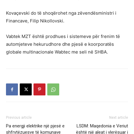
Kovaçevski do të shoqërohet nga zëvendësministri i
Financave, Filip Nikollovski.
Vabtek MZT është prodhues i sistemeve për frenim të
automjeteve hekurudhore dhe pjesë e koorporatës
globale multinacionale Wabtec me seli në SHBA.
Previous article
Next article
Pa energji elektrike një pjesë e
LSDM: Maqedonia e Veriut
shfrytëzuesve të komunave
është një aleat i vlerësuar i