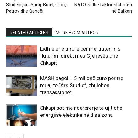
Studeniçan, Saraj, Butel, Gjorçe
NATO-s dhe faktor stabiliteti
Petrov dhe Qendër
në Ballkan
RELATED ARTICLES
MORE FROM AUTHOR
Lidhje e re ajrore për mërgatën, nis
fluturimi direkt mes Gjenevës dhe
Shkupit
MASH pagoi 1.5 milionë euro për tre
muaj te “Ars Studio”, zbulohen
transaksionet
Shkupi sot me ndërprerje të ujit dhe
energjisë elektrike në disa zona