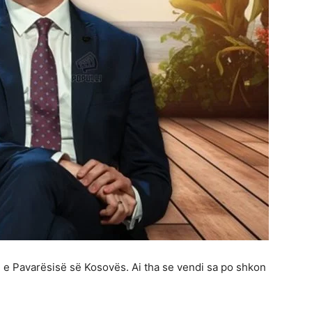
in e Pavarësisë së Kosovës. Ai tha se vendi sa po shkon