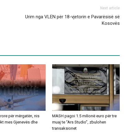
Next article
Urim nga VLEN për 18-vjetorin e Pavarësisë së
Kosovës
ajrore për mërgatën, nis
MASH pagoi 1.5 milionë euro për tre
rekt mes Gjenevës dhe
muaj te “Ars Studio”, zbulohen
transaksionet