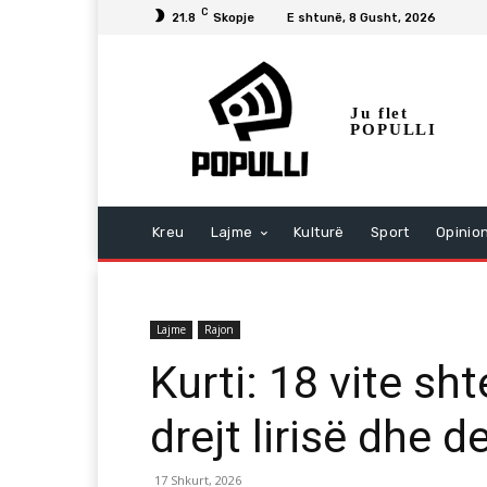
C
21.8
Skopje
E shtunë, 8 Gusht, 2026
Ju flet
POPULLI
Kreu
Lajme
Kulturë
Sport
Opinio
Lajme
Rajon
Kurti: 18 vite sht
drejt lirisë dhe 
17 Shkurt, 2026