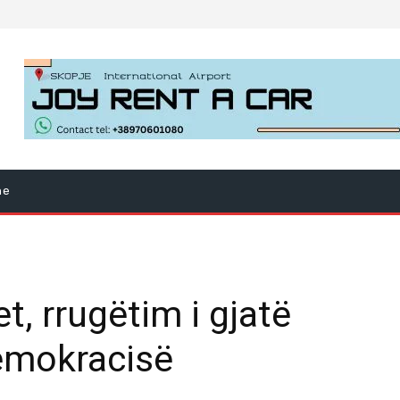
ne
et, rrugëtim i gjatë
demokracisë