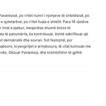
 Pavarësisë, po rritet numri i njohjeve të shtetësisë, po
e qytetarëve, po rritet fuqia e shtetit. Para 18 vjetëve
or lindi e pjekur, meqenëse shumë breza të
a të panumërta, ka kontribuuar, është sakrifikuar që
htet demokratik dhe sovran. Sot festojmë, por
ësore, kryengritjet e armatosura, të cilat kulmuan me
sovës. Gëzuar Pavarësia, dhe kremtofshin të gjithë