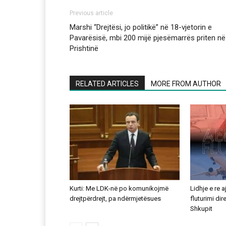
Previous article
Marshi “Drejtësi, jo politikë” në 18-vjetorin e
Pavarësisë, mbi 200 mijë pjesëmarrës priten në
Prishtinë
RELATED ARTICLES
MORE FROM AUTHOR
Kurti: Me LDK-në po komunikojmë
Lidhje e re 
drejtpërdrejt, pa ndërmjetësues
fluturimi di
Shkupit