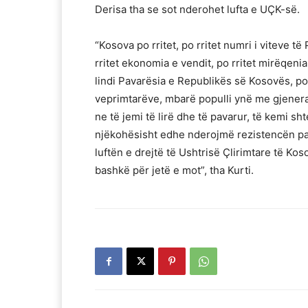
Derisa tha se sot nderohet lufta e UÇK-së.
“Kosova po rritet, po rritet numri i viteve të
rritet ekonomia e vendit, po rritet mirëqenia 
lindi Pavarësia e Republikës së Kosovës, p
veprimtarëve, mbarë populli ynë me gjenerat
ne të jemi të lirë dhe të pavarur, të kemi s
njëkohësisht edhe nderojmë rezistencën paq
luftën e drejtë të Ushtrisë Çlirimtare të Ko
bashkë për jetë e mot”, tha Kurti.