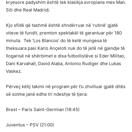
kryesore padyshim është tek klasikja evropiane mes Man.
Siti dhe Real Madridi.
Kjo sfidë që tashmë është shndërruar në ‘rutinë’ gjatë
viteve të fundit, premton spektakël të garantuar për 180
minuta. Tek ‘Los Blancos’ do të ketë mungesa të
theksuara pasi Karlo Ançeloti nuk do të jetë në gjendje të
llogarisë në shërbimet e disa futbollistëve si Eder Militao,
Dani Karvahall, David Alaba, Antonio Rudiger dhe Lukas
Vaskez.
Përveç këtij takimi në program për t’u zhvilluar gjatë ditës
së sotme janë edhe tri ndeshje të tjera:
Brest – Paris Saint-Germian (18:45)
Juventus – PSV (21:00)