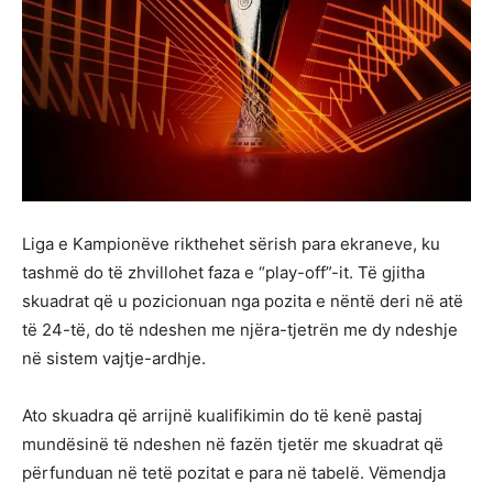
Liga e Kampionëve rikthehet sërish para ekraneve, ku
tashmë do të zhvillohet faza e “play-off”-it. Të gjitha
skuadrat që u pozicionuan nga pozita e nëntë deri në atë
të 24-të, do të ndeshen me njëra-tjetrën me dy ndeshje
në sistem vajtje-ardhje.
Ato skuadra që arrijnë kualifikimin do të kenë pastaj
mundësinë të ndeshen në fazën tjetër me skuadrat që
përfunduan në tetë pozitat e para në tabelë. Vëmendja