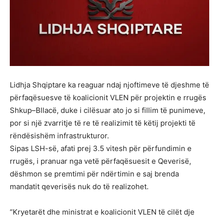
Lidhja Shqiptare ka reaguar ndaj njoftimeve të djeshme të
përfaqësuesve të koalicionit VLEN për projektin e rrugës
Shkup–Bllacë, duke i cilësuar ato jo si fillim të punimeve,
por si një zvarritje të re të realizimit të këtij projekti të
rëndësishëm infrastrukturor.
Sipas LSH-së, afati prej 3.5 vitesh për përfundimin e
rrugës, i pranuar nga vetë përfaqësuesit e Qeverisë,
dëshmon se premtimi për ndërtimin e saj brenda
mandatit qeverisës nuk do të realizohet.
“Kryetarët dhe ministrat e koalicionit VLEN të cilët dje