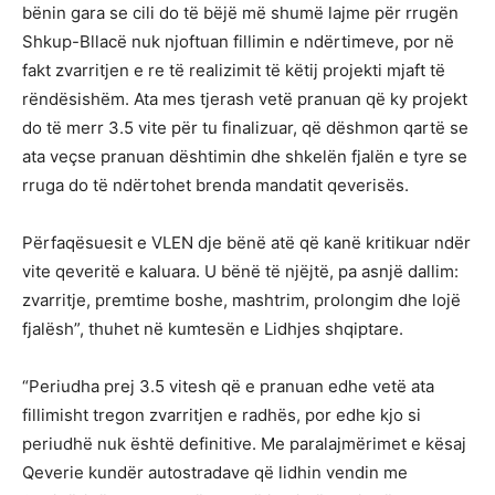
bënin gara se cili do të bëjë më shumë lajme për rrugën
Shkup-Bllacë nuk njoftuan fillimin e ndërtimeve, por në
fakt zvarritjen e re të realizimit të këtij projekti mjaft të
rëndësishëm. Ata mes tjerash vetë pranuan që ky projekt
do të merr 3.5 vite për tu finalizuar, që dëshmon qartë se
ata veçse pranuan dështimin dhe shkelën fjalën e tyre se
rruga do të ndërtohet brenda mandatit qeverisës.
Përfaqësuesit e VLEN dje bënë atë që kanë kritikuar ndër
vite qeveritë e kaluara. U bënë të njëjtë, pa asnjë dallim:
zvarritje, premtime boshe, mashtrim, prolongim dhe lojë
fjalësh”, thuhet në kumtesën e Lidhjes shqiptare.
“Periudha prej 3.5 vitesh që e pranuan edhe vetë ata
fillimisht tregon zvarritjen e radhës, por edhe kjo si
periudhë nuk është definitive. Me paralajmërimet e kësaj
Qeverie kundër autostradave që lidhin vendin me