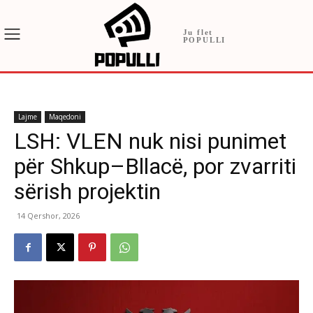
Ju flet
POPULLI
Lajme
Maqedoni
LSH: VLEN nuk nisi punimet
për Shkup–Bllacë, por zvarriti
sërish projektin
14 Qershor, 2026