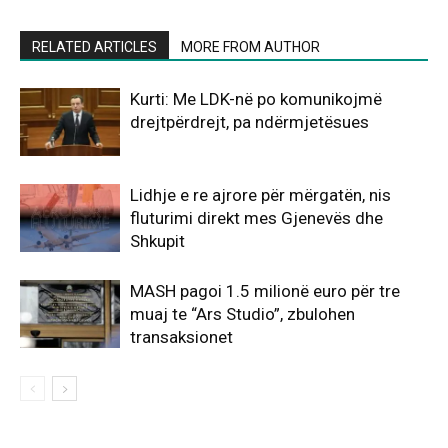
RELATED ARTICLES
MORE FROM AUTHOR
Kurti: Me LDK-në po komunikojmë
drejtpërdrejt, pa ndërmjetësues
Lidhje e re ajrore për mërgatën, nis
fluturimi direkt mes Gjenevës dhe
Shkupit
MASH pagoi 1.5 milionë euro për tre
muaj te “Ars Studio”, zbulohen
transaksionet