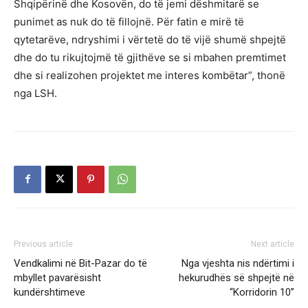
Shqipërinë dhe Kosovën, do të jemi dëshmitarë se
punimet as nuk do të fillojnë. Për fatin e mirë të
qytetarëve, ndryshimi i vërtetë do të vijë shumë shpejtë
dhe do tu rikujtojmë të gjithëve se si mbahen premtimet
dhe si realizohen projektet me interes kombëtar”, thonë
nga LSH.
Previous article
Next article
Vendkalimi në Bit-Pazar do të
Nga vjeshta nis ndërtimi i
mbyllet pavarësisht
hekurudhës së shpejtë në
kundërshtimeve
“Korridorin 10”