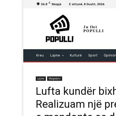
C
26.8
Skopje
E shtunë, 8 Gusht, 2026
Ju flet
POPULLI
Kreu
Lajme
Kulturë
Sport
Opinio
Lajme
Maqedoni
Lufta kundër bixh
Realizuam një p