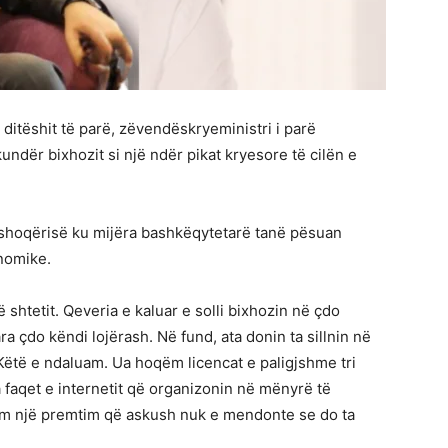
ditëshit të parë, zëvendëskryeministri i parë
kundër bixhozit si një ndër pikat kryesore të cilën e
r i shoqërisë ku mijëra bashkëqytetarë tanë pësuan
onomike.
 shtetit. Qeveria e kaluar e solli bixhozin në çdo
a çdo këndi lojërash. Në fund, ata donin ta sillnin në
Këtë e ndaluam. Ua hoqëm licencat e paligjshme tri
faqet e internetit që organizonin në mënyrë të
uam një premtim që askush nuk e mendonte se do ta