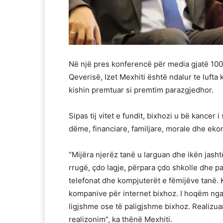
Në një pres konferencë për media gjatë 100 
Qeverisë, Izet Mexhiti është ndalur te lufta 
kishin premtuar si premtim parazgjedhor.
Sipas tij vitet e fundit, bixhozi u bë kance
dëme, financiare, familjare, morale dhe ek
“Mijëra njerëz tanë u larguan dhe ikën jashtë
rrugë, çdo lagje, përpara çdo shkolle dhe par
telefonat dhe kompjuterët e fëmijëve tanë. 
kompanive për internet bixhoz. I hoqëm nga 
ligjshme ose të paligjshme bixhoz. Realiz
realizonim”, ka thënë Mexhiti.