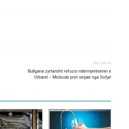
Next article
Bullgaria zyrtarisht refuzoi ndërmjetësimin e
Orbanit – Mickoski pret sinjale nga Sofja!