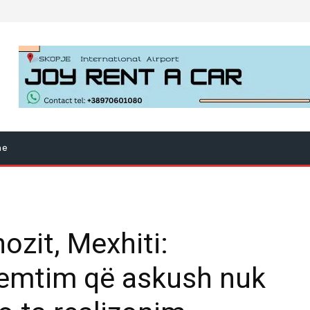
ne
ozit, Mexhiti:
remtim që askush nuk