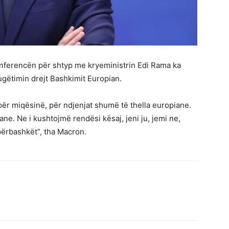
ferencën për shtyp me kryeministrin Edi Rama ka
ugëtimin drejt Bashkimit Europian.
 për miqësinë, për ndjenjat shumë të thella europiane.
. Ne i kushtojmë rendësi kësaj, jeni ju, jemi ne,
përbashkët”, tha Macron.