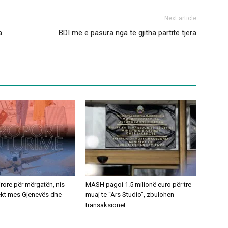
Next article
a
BDI më e pasura nga të gjitha partitë tjera
ajrore për mërgatën, nis
MASH pagoi 1.5 milionë euro për tre
rekt mes Gjenevës dhe
muaj te “Ars Studio”, zbulohen
transaksionet