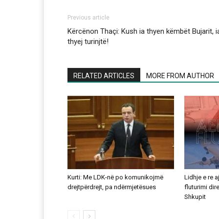
Previous article
Kërcënon Thaçi: Kush ia thyen këmbët Bujarit, i
thyej turinjtë!
RELATED ARTICLES
MORE FROM AUTHOR
Kurti: Me LDK-në po komunikojmë
Lidhje e re 
drejtpërdrejt, pa ndërmjetësues
fluturimi di
Shkupit