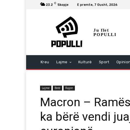
C
23.2
Skopje
E premte, 7 Gusht, 2026
Ju flet
POPULLI
Kreu
Lajme
Kulturë
Sport
Opinio
Lajme
Botë
Rajon
Macron – Ramës:
ka bërë vendi ju