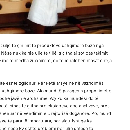
et ulje të çmimit të produkteve ushqimore bazë nga
Nëse nuk ka një ulje të tillë, siç tha ai sot pas takimit
 më të mëdha zinxhirore, do të miratohen masat e reja
të është zgjidhur. Për këtë arsye ne në vazhdimësi
 ushqimore bazë. Ata mund të paraqesin propozimet e
dodhë javën e ardhshme. Aty ku ka mundësi do të
atë, sipas të gjitha projeksioneve dhe analizave, pres
të shënuar në Vendimin e Drejtorisë doganore. Po, mund
ëve të para të importuara, por sigurisht që ka
 dhe nëse ky është problemi për ulje shtesë të