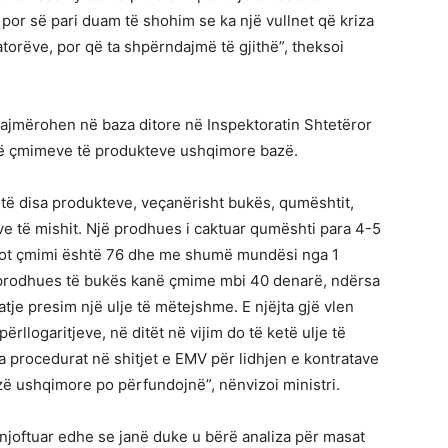
 por së pari duam të shohim se ka një vullnet që kriza
torëve, por që ta shpërndajmë të gjithë”, theksoi
lajmërohen në baza ditore në Inspektoratin Shtetëror
 të çmimeve të produkteve ushqimore bazë.
e të disa produkteve, veçanërisht bukës, qumështit,
e të mishit. Një prodhues i caktuar qumështi para 4-5
sot çmimi është 76 dhe me shumë mundësi nga 1
a prodhues të bukës kanë çmime mbi 40 denarë, ndërsa
tje presim një ulje të mëtejshme. E njëjta gjë vlen
ërllogaritjeve, në ditët në vijim do të ketë ulje të
 procedurat në shitjet e EMV për lidhjen e kontratave
 ushqimore po përfundojnë”, nënvizoi ministri.
 njoftuar edhe se janë duke u bërë analiza për masat