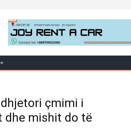
ne
dhjetori çmimi i
 dhe mishit do të