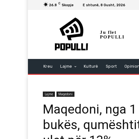
C
26.8
Skopje
E shtunë, 8 Gusht, 2026
Ju flet
POPULLI
Kreu
Lajme
Kulturë
Sport
Opinio
Lajme
Maqedoni
Maqedoni, nga 1 
bukës, qumështit