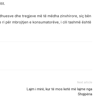
tit.
dhuesve dhe tregjeve më të mëdha zinxhirore, siç bën
 e ri për mbrojtjen e konsumatorëve, i cili tashmë është
Next article
Lajm i mirë, kur të mos ketë më lajme nga
Shqipëria