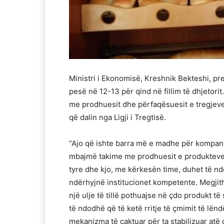
Ministri i Ekonomisë, Kreshnik Bekteshi, pr
pesë në 12-13 për qind në fillim të dhjetorit. 
me prodhuesit dhe përfaqësuesit e tregjeve
që dalin nga Ligji i Tregtisë.
“Ajo që ishte barra më e madhe për kompani
mbajmë takime me prodhuesit e produkteve
tyre dhe kjo, me kërkesën time, duhet të n
ndërhyjnë institucionet kompetente. Megjith
një ulje të tillë pothuajse në çdo produkt 
të ndodhë që të ketë rritje të çmimit të lënd
mekanizma të caktuar për ta stabilizuar atë