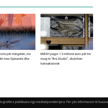
ajrore për mërgatën, nis
MASH pagoi 1.5 milionë euro për tre
rekt mes Gjenevës dhe
muaj te “Ars Studio”, zbulohen
transaksionet
grafitë e publikuara nga mediat/portalet tjera. Për çdo informacion të huazuar