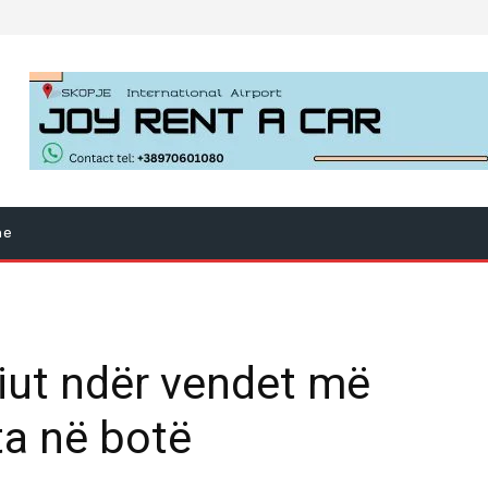
ne
iut ndër vendet më
ta në botë