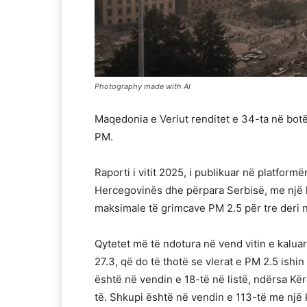
Photography made with AI
Maqedonia e Veriut renditet e 34-ta në botë
PM.
Raporti i vitit 2025, i publikuar në platfor
Hercegovinës dhe përpara Serbisë, me një koe
maksimale të grimcave PM 2.5 për tre deri 
Qytetet më të ndotura në vend vitin e kaluar
27.3, që do të thotë se vlerat e PM 2.5 ishin
është në vendin e 18-të në listë, ndërsa K
të. Shkupi është në vendin e 113-të me një k