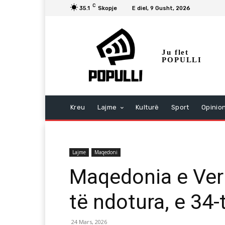
C
35.1
Skopje
E diel, 9 Gusht, 2026
Ju flet
POPULLI
Kreu
Lajme
Kulturë
Sport
Opinio
Lajme
Maqedoni
Maqedonia e Ver
të ndotura, e 34-
24 Mars, 2026