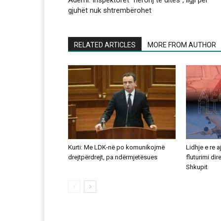
Ademi: Inspektorët “heronj të ditës”, ligji për
gjuhët nuk shtrembërohet
RELATED ARTICLES
MORE FROM AUTHOR
Kurti: Me LDK-në po komunikojmë
Lidhje e re 
drejtpërdrejt, pa ndërmjetësues
fluturimi di
Shkupit