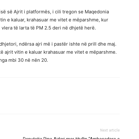
isë së Ajrit i platformës, i cili tregon se Maqedonia
vitin e kaluar, krahasuar me vitet e mëparshme, kur
 vlera të larta të PM 2.5 deri në dhjetë herë.
hjetori, ndërsa ajri më i pastër ishte në prill dhe maj.
të ajrit vitin e kaluar krahasuar me vitet e mëparshme.
t nga mbi 30 në nën 20.
Next article