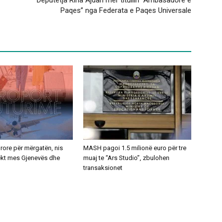
Deputetja Rina Ajdari mer titullin “Ambasadore e
Paqes” nga Federata e Paqes Universale
ajrore për mërgatën, nis
MASH pagoi 1.5 milionë euro për tre
rekt mes Gjenevës dhe
muaj te “Ars Studio”, zbulohen
transaksionet