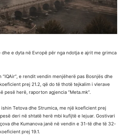
 dhe e dyta në Evropë për nga ndotja e ajrit me grimca
mën “IQAir”, e rendit vendin menjëherë pas Bosnjës dhe
ficient prej 21.2, që do të thotë tejkalim i vlerave
në pesë herë, raporton agjencia “Meta.mk”.
 ishin Tetova dhe Strumica, me një koeficient prej
 pesë deri në shtatë herë mbi kufijtë e lejuar. Gostivari
ërçova dhe Kumanova janë në vendin e 31-të dhe të 32-
oeficient prej 19.1.