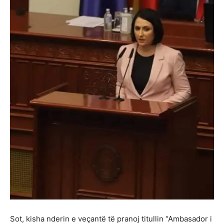
Sot, kisha nderin e veçantë të pranoj titullin “Ambasador i