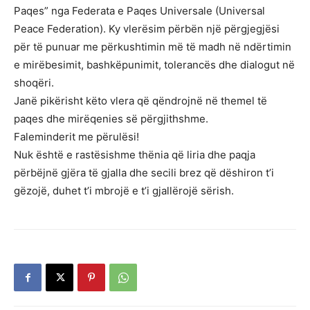
Paqes” nga Federata e Paqes Universale (Universal
Peace Federation). Ky vlerësim përbën një përgjegjësi
për të punuar me përkushtimin më të madh në ndërtimin
e mirëbesimit, bashkëpunimit, tolerancës dhe dialogut në
shoqëri.
Janë pikërisht këto vlera që qëndrojnë në themel të
paqes dhe mirëqenies së përgjithshme.
Faleminderit me përulësi!
Nuk është e rastësishme thënia që liria dhe paqja
përbëjnë gjëra të gjalla dhe secili brez që dëshiron t’i
gëzojë, duhet t’i mbrojë e t’i gjallërojë sërish.