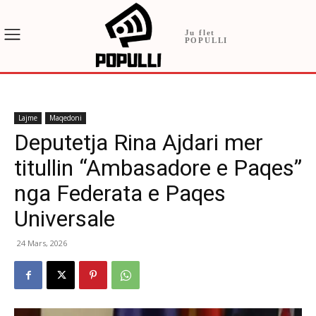
Ju flet
POPULLI
Lajme
Maqedoni
Deputetja Rina Ajdari mer
titullin “Ambasadore e Paqes”
nga Federata e Paqes
Universale
24 Mars, 2026