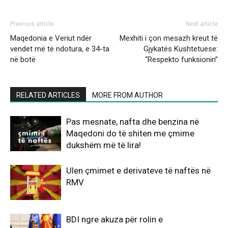
Previous article
Next article
Maqedonia e Veriut ndër
Mexhiti i çon mesazh kreut të
vendet më të ndotura, e 34-ta
Gjykatës Kushtetuese:
në botë
“Respekto funksionin”
RELATED ARTICLES
MORE FROM AUTHOR
Pas mesnate, nafta dhe benzina në
Maqedoni do të shiten me çmime
dukshëm më të lira!
Ulen çmimet e derivateve të naftës në
RMV
BDI ngre akuza për rolin e