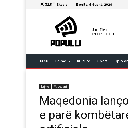
C
32.5
Skopje
E enjte, 6 Gusht, 2026
Ju flet
POPULLI
Kreu
Lajme
Kulturë
Sport
Opinio
Lajme
Maqedoni
Maqedonia lançon
e parë kombëtare