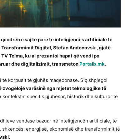
ndrën e saj të parë të inteligjencës artificiale të
i i Transformimit Digjital, Stefan Andonovski, gjatë
ë TV Telma, ku ai prezantoi hapat që vendi po
ruar dhe digjitalizimit, transmeton
Portalb.mk
.
otë të korpusit të gjuhës maqedonase. Siç shpjegoi
ë zvogëlojë varësinë nga mjetet teknologjike të
n kontekstin specifik gjuhësor, historik dhe kulturor të
idhjeve vendase bazuar në inteligjencën artificiale, të
mit, shkencës, energjisë, ekonomisë dhe transformimit të
vski.