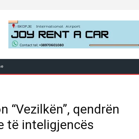
ne
 “Vezilkën”, qendrën
 të inteligjencës