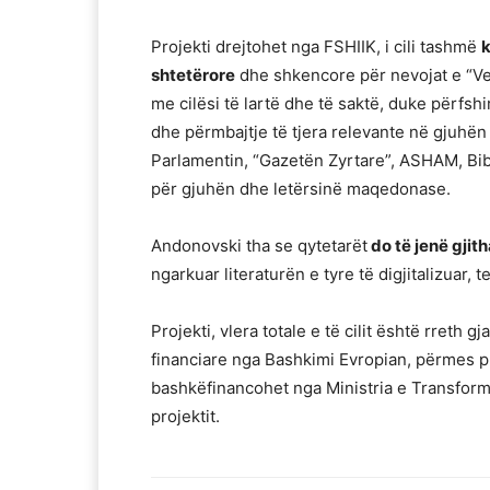
Projekti drejtohet nga FSHIIK, i cili tashmë
k
shtetërore
dhe shkencore për nevojat e “Vez
me cilësi të lartë dhe të saktë, duke përfshi
dhe përmbajtje të tjera relevante në gju
Parlamentin, “Gazetën Zyrtare”, ASHAM, Bibl
për gjuhën dhe letërsinë maqedonase.
Andonovski tha se qytetarët
do të jenë gjit
ngarkuar literaturën e tyre të digjitalizuar,
Projekti, vlera totale e të cilit është rreth
financiare nga Bashkimi Evropian, përmes 
bashkëfinancohet nga Ministria e Transformi
projektit.