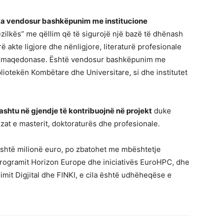
a vendosur bashkëpunim me institucione
ilkës” me qëllim që të sigurojë një bazë të dhënash
rë akte ligjore dhe nënligjore, literaturë profesionale
hën maqedonase. Është vendosur bashkëpunim me
iotekën Kombëtare dhe Universitare, si dhe institutet
hashtu në gjendje të kontribuojnë në projekt
duke
 tezat e masterit, doktoraturës dhe profesionale.
 gjashtë milionë euro, po zbatohet me mbështetje
programit Horizon Europe dhe iniciativës EuroHPC, dhe
mit Digjital dhe FINKI, e cila është udhëheqëse e