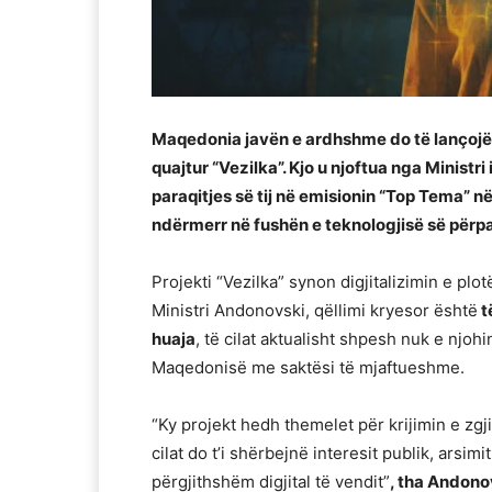
Maqedonia javën e ardhshme do të lançojë qe
quajtur “Vezilka”. Kjo u njoftua nga Ministr
paraqitjes së tij në emisionin “Top Tema” n
ndërmerr në fushën e teknologjisë së përpa
Projekti “Vezilka” synon digjitalizimin e pl
Ministri Andonovski, qëllimi kryesor është
t
huaja
, të cilat aktualisht shpesh nuk e njohi
Maqedonisë me saktësi të mjaftueshme.
“Ky projekt hedh themelet për krijimin e zgj
cilat do t’i shërbejnë interesit publik, arsi
përgjithshëm digjital të vendit”
, tha Andono