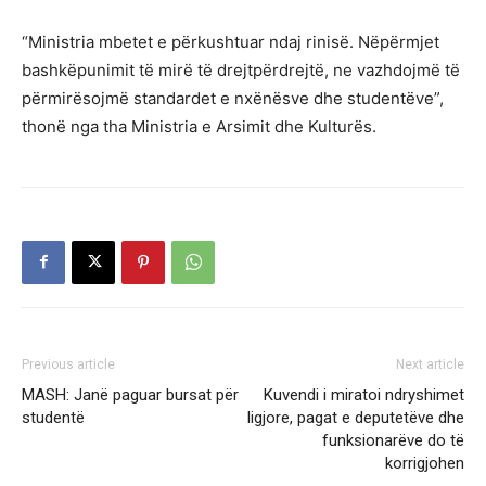
“Ministria mbetet e përkushtuar ndaj rinisë. Nëpërmjet
bashkëpunimit të mirë të drejtpërdrejtë, ne vazhdojmë të
përmirësojmë standardet e nxënësve dhe studentëve”,
thonë nga tha Ministria e Arsimit dhe Kulturës.
Previous article
Next article
MASH: Janë paguar bursat për
Kuvendi i miratoi ndryshimet
studentë
ligjore, pagat e deputetëve dhe
funksionarëve do të
korrigjohen