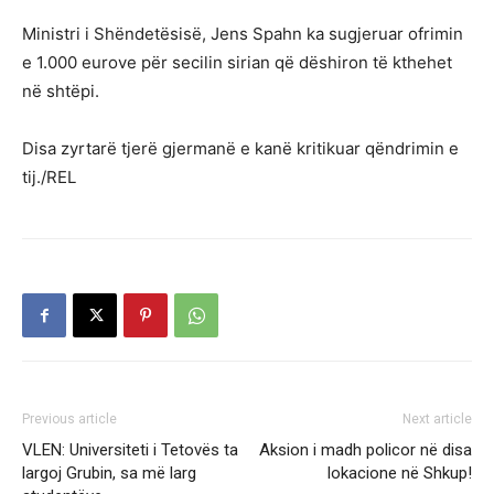
Ministri i Shëndetësisë, Jens Spahn ka sugjeruar ofrimin
e 1.000 eurove për secilin sirian që dëshiron të kthehet
në shtëpi.
Disa zyrtarë tjerë gjermanë e kanë kritikuar qëndrimin e
tij./REL
Previous article
Next article
VLEN: Universiteti i Tetovës ta
Aksion i madh policor në disa
largoj Grubin, sa më larg
lokacione në Shkup!