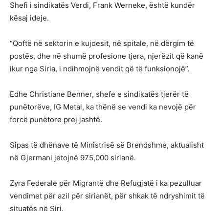
Shefi i sindikatës Verdi, Frank Werneke, është kundër
kësaj ideje.
“Qoftë në sektorin e kujdesit, në spitale, në dërgim të
postës, dhe në shumë profesione tjera, njerëzit që kanë
ikur nga Siria, i ndihmojnë vendit që të funksionojë”.
Edhe Christiane Benner, shefe e sindikatës tjerër të
punëtorëve, IG Metal, ka thënë se vendi ka nevojë për
forcë punëtore prej jashtë.
Sipas të dhënave të Ministrisë së Brendshme, aktualisht
në Gjermani jetojnë 975,000 sirianë.
Zyra Federale për Migrantë dhe Refugjatë i ka pezulluar
vendimet për azil për sirianët, për shkak të ndryshimit të
situatës në Siri.