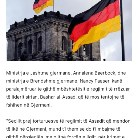
Ministrja e Jashtme gjermane, Annalena Baerbock, dhe
ministrja e Brendshme gjermane, Nancy Faeser, kanë
paralajmëruar të gjithë mbështetësit e regjimit të rrëzuar
të liderit sirian, Bashar al-Assad, që të mos tentojnë të
fshihen në Gjermani.
“Secilit prej torturuesve të regjimit të Assadit që mendon
të ikë në Gjermani, mund t’i them se do t’i mbajmë të
gjithë përgjegjës, me gjithë forcën e ligjit, për krimet e