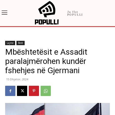
Ju flet
POPULLI
Lajme
Botë
Mbështetësit e Assadit
paralajmërohen kundër
fshehjes në Gjermani
15 Dhjetor, 2024