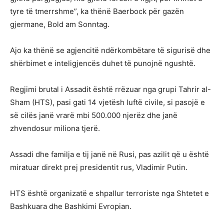
tyre të tmerrshme”, ka thënë Baerbock për gazën
gjermane, Bold am Sonntag.
Ajo ka thënë se agjencitë ndërkombëtare të sigurisë dhe
shërbimet e inteligjencës duhet të punojnë ngushtë.
Regjimi brutal i Assadit është rrëzuar nga grupi Tahrir al-
Sham (HTS), pasi gati 14 vjetësh luftë civile, si pasojë e
së cilës janë vrarë mbi 500.000 njerëz dhe janë
zhvendosur miliona tjerë.
Assadi dhe familja e tij janë në Rusi, pas azilit që u është
miratuar direkt prej presidentit rus, Vladimir Putin.
HTS është organizatë e shpallur terroriste nga Shtetet e
Bashkuara dhe Bashkimi Evropian.