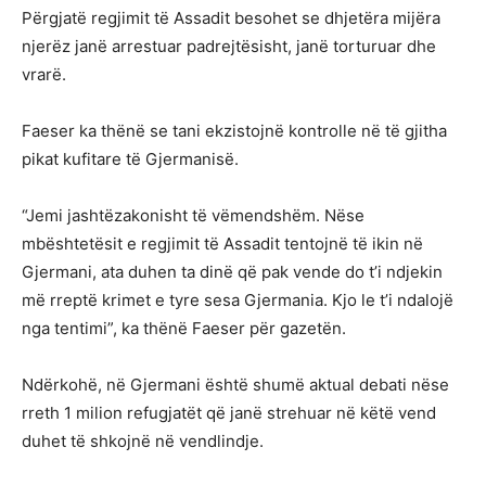
Përgjatë regjimit të Assadit besohet se dhjetëra mijëra
njerëz janë arrestuar padrejtësisht, janë torturuar dhe
vrarë.
Faeser ka thënë se tani ekzistojnë kontrolle në të gjitha
pikat kufitare të Gjermanisë.
“Jemi jashtëzakonisht të vëmendshëm. Nëse
mbështetësit e regjimit të Assadit tentojnë të ikin në
Gjermani, ata duhen ta dinë që pak vende do t’i ndjekin
më rreptë krimet e tyre sesa Gjermania. Kjo le t’i ndalojë
nga tentimi”, ka thënë Faeser për gazetën.
Ndërkohë, në Gjermani është shumë aktual debati nëse
rreth 1 milion refugjatët që janë strehuar në këtë vend
duhet të shkojnë në vendlindje.