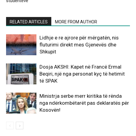
studentëve
RELATED ARTICLES
MORE FROM AUTHOR
Lidhje e re ajrore për mërgatën, nis
fluturimi direkt mes Gjenevës dhe
Shkupit
Dosja AKSHI: Kapet në Francë Ermal
Beqiri, një nga personat kyç të hetimit
të SPAK
Ministrja serbe merr kiritika të rënda
nga ndërkombëtarët pas deklaratës për
Kosovën!