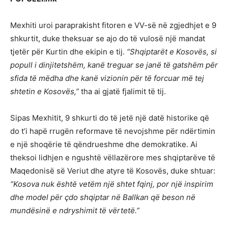
Mexhiti uroi paraprakisht fitoren e VV-së në zgjedhjet e 9
shkurtit, duke theksuar se ajo do të vulosë një mandat
tjetër për Kurtin dhe ekipin e tij.
“Shqiptarët e Kosovës, si
popull i dinjitetshëm, kanë treguar se janë të gatshëm për
sfida të mëdha dhe kanë vizionin për të forcuar më tej
shtetin e Kosovës,”
tha ai gjatë fjalimit të tij.
Sipas Mexhitit, 9 shkurti do të jetë një datë historike që
do t’i hapë rrugën reformave të nevojshme për ndërtimin
e një shoqërie të qëndrueshme dhe demokratike. Ai
theksoi lidhjen e ngushtë vëllazërore mes shqiptarëve të
Maqedonisë së Veriut dhe atyre të Kosovës, duke shtuar:
“Kosova nuk është vetëm një shtet fqinj, por një inspirim
dhe model për çdo shqiptar në Ballkan që beson në
mundësinë e ndryshimit të vërtetë.”