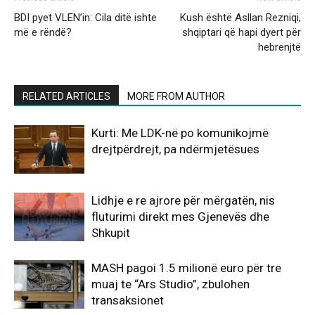
BDI pyet VLEN’in: Cila ditë ishte
Kush është Asllan Rezniqi,
më e rëndë?
shqiptari që hapi dyert për
hebrenjtë
RELATED ARTICLES
MORE FROM AUTHOR
Kurti: Me LDK-në po komunikojmë
drejtpërdrejt, pa ndërmjetësues
Lidhje e re ajrore për mërgatën, nis
fluturimi direkt mes Gjenevës dhe
Shkupit
MASH pagoi 1.5 milionë euro për tre
muaj te “Ars Studio”, zbulohen
transaksionet