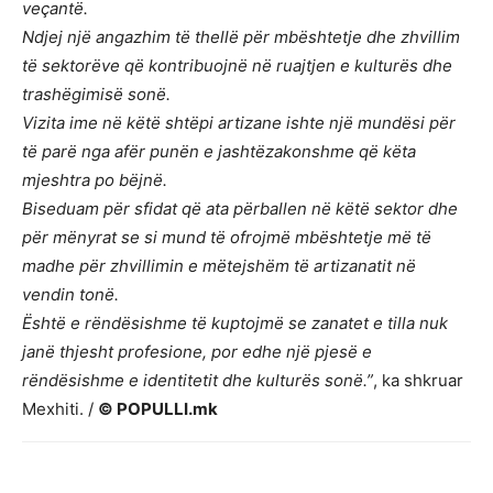
veçantë.
Ndjej një angazhim të thellë për mbështetje dhe zhvillim
të sektorëve që kontribuojnë në ruajtjen e kulturës dhe
trashëgimisë sonë.
Vizita ime në këtë shtëpi artizane ishte një mundësi për
të parë nga afër punën e jashtëzakonshme që këta
mjeshtra po bëjnë.
Biseduam për sfidat që ata përballen në këtë sektor dhe
për mënyrat se si mund të ofrojmë mbështetje më të
madhe për zhvillimin e mëtejshëm të artizanatit në
vendin tonë.
Është e rëndësishme të kuptojmë se zanatet e tilla nuk
janë thjesht profesione, por edhe një pjesë e
rëndësishme e identitetit dhe kulturës sonë.”
, ka shkruar
Mexhiti. /
© POPULLI.mk