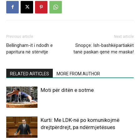
Previous article
Next article
Bellingham-it i ndodh e
Snopçe: Ish-bashkëpartiakët
papritura në stërvitje
tanë paskan qenë me maska!
RELATED ARTICLES
MORE FROM AUTHOR
Moti për ditën e sotme
Kurti: Me LDK-në po komunikojmë
drejtpërdrejt, pa ndërmjetësues