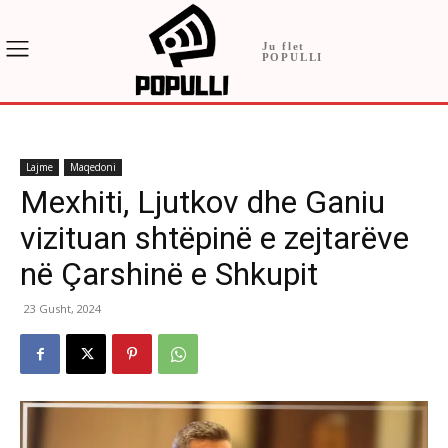
Ju flet
POPULLI
Lajme
Maqedoni
Mexhiti, Ljutkov dhe Ganiu
vizituan shtëpinë e zejtarëve
në Çarshinë e Shkupit
23 Gusht, 2024