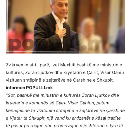
Zv.kryeministri i parë, Izet Mexhiti bashkë me ministrin e
kulturës, Zoran Ljutkov dhe kryetarin e Çairit, Visar Ganiu
vizituan shtëpinë e zejtarëve në Çarshinë e Shkupit,
informon POPULLI.mk
“Sot, bashkë me ministrin e kulturës Zoran Ljutkov dhe
kryetarin e komunës së Çairit Visar Ganiun, patëm
kënaqësinë të vizitonim shtëpinë e zejtareve në Çarshinë
e Vjetër të Shkupit, një vend ku artizanët e kësaj tradite
të pasur po ruajnë dhe promovojnë mjeshtërinë e tyre të