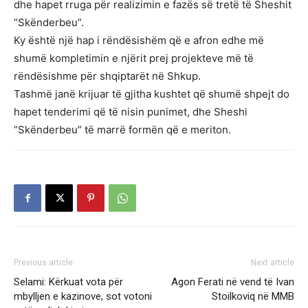
dhe hapet rruga për realizimin e fazës së tretë të Sheshit
“Skënderbeu”.
Ky është një hap i rëndësishëm që e afron edhe më
shumë kompletimin e njërit prej projekteve më të
rëndësishme për shqiptarët në Shkup.
Tashmë janë krijuar të gjitha kushtet që shumë shpejt do
hapet tenderimi që të nisin punimet, dhe Sheshi
“Skënderbeu” të marrë formën që e meriton.
Previous article
Next article
Selami: Kërkuat vota për
Agon Ferati në vend të Ivan
mbylljen e kazinove, sot votoni
Stoilkoviq në MMB