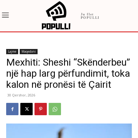
Ju flet
POPULLI
Lajme
Maqedoni
Mexhiti: Sheshi “Skënderbeu”
një hap larg përfundimit, toka
kalon në pronësi të Çairit
30 Qershor, 2026