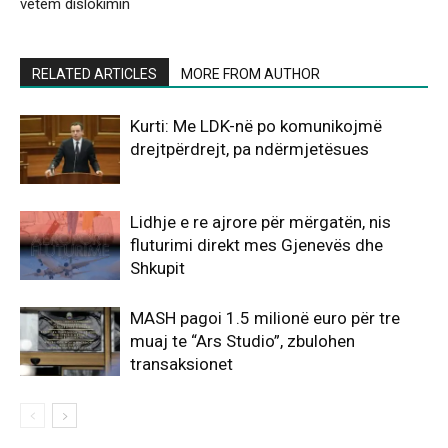
vetëm dislokimin
RELATED ARTICLES
MORE FROM AUTHOR
Kurti: Me LDK-në po komunikojmë
drejtpërdrejt, pa ndërmjetësues
Lidhje e re ajrore për mërgatën, nis
fluturimi direkt mes Gjenevës dhe
Shkupit
MASH pagoi 1.5 milionë euro për tre
muaj te “Ars Studio”, zbulohen
transaksionet