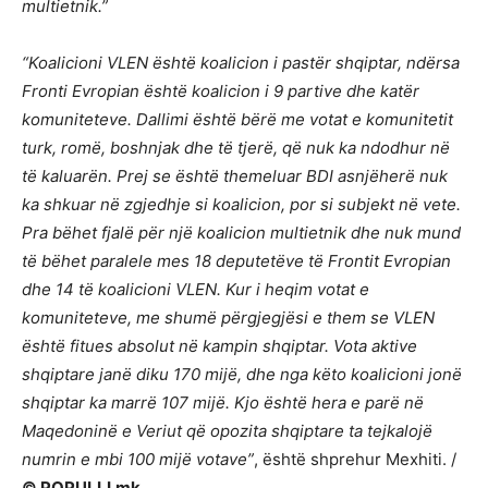
multietnik.”
“Koalicioni VLEN është koalicion i pastër shqiptar, ndërsa
Fronti Evropian është koalicion i 9 partive dhe katër
komuniteteve. Dallimi është bërë me votat e komunitetit
turk, romë, boshnjak dhe të tjerë, që nuk ka ndodhur në
të kaluarën. Prej se është themeluar BDI asnjëherë nuk
ka shkuar në zgjedhje si koalicion, por si subjekt në vete.
Pra bëhet fjalë për një koalicion multietnik dhe nuk mund
të bëhet paralele mes 18 deputetëve të Frontit Evropian
dhe 14 të koalicioni VLEN. Kur i heqim votat e
komuniteteve, me shumë përgjegjësi e them se VLEN
është fitues absolut në kampin shqiptar. Vota aktive
shqiptare janë diku 170 mijë, dhe nga këto koalicioni jonë
shqiptar ka marrë 107 mijë. Kjo është hera e parë në
Maqedoninë e Veriut që opozita shqiptare ta tejkalojë
numrin e mbi 100 mijë votave”
, është shprehur Mexhiti. /
© POPULLI.mk