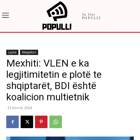
Ju flet
POPULLI
Lajme
Maqedoni
Mexhiti: VLEN e ka
legjitimitetin e plotë te
shqiptarët, BDI është
koalicion multietnik
31 Korrik, 2024