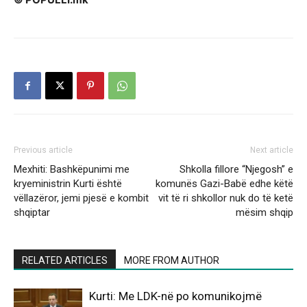
Previous article
Next article
Mexhiti: Bashkëpunimi me
Shkolla fillore “Njegosh” e
kryeministrin Kurti është
komunës Gazi-Babë edhe këtë
vëllazëror, jemi pjesë e kombit
vit të ri shkollor nuk do të ketë
shqiptar
mësim shqip
RELATED ARTICLES
MORE FROM AUTHOR
Kurti: Me LDK-në po komunikojmë