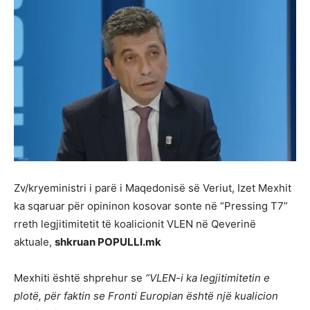
Zv/kryeministri i parë i Maqedonisë së Veriut, Izet Mexhit
ka sqaruar për opininon kosovar sonte në “Pressing T7”
rreth legjitimitetit të koalicionit VLEN në Qeverinë
aktuale,
shkruan POPULLI.mk
Mexhiti është shprehur se
“VLEN-i ka legjitimitetin e
plotë, për faktin se Fronti Europian është një kualicion