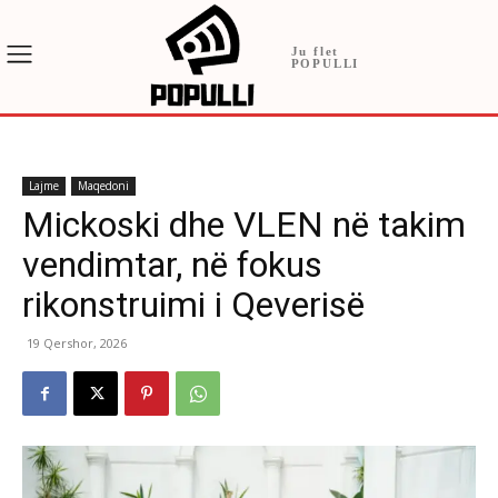
Ju flet
POPULLI
Lajme
Maqedoni
Mickoski dhe VLEN në takim
vendimtar, në fokus
rikonstruimi i Qeverisë
19 Qershor, 2026