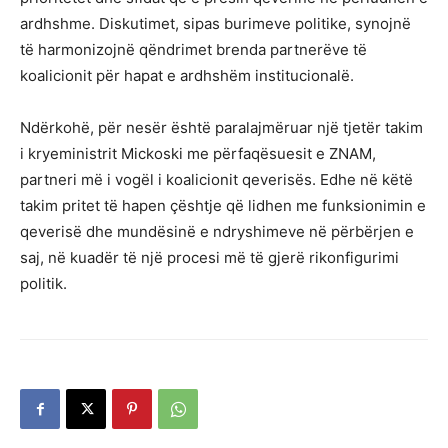
ardhshme. Diskutimet, sipas burimeve politike, synojnë
të harmonizojnë qëndrimet brenda partnerëve të
koalicionit për hapat e ardhshëm institucionalë.
Ndërkohë, për nesër është paralajmëruar një tjetër takim
i kryeministrit Mickoski me përfaqësuesit e ZNAM,
partneri më i vogël i koalicionit qeverisës. Edhe në këtë
takim pritet të hapen çështje që lidhen me funksionimin e
qeverisë dhe mundësinë e ndryshimeve në përbërjen e
saj, në kuadër të një procesi më të gjerë rikonfigurimi
politik.