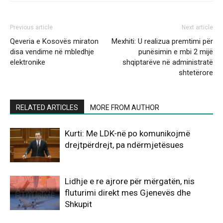
Previous article
Next article
Qeveria e Kosovës miraton
Mexhiti: U realizua premtimi për
disa vendime në mbledhje
punësimin e mbi 2 mijë
elektronike
shqiptarëve në administratë
shtetërore
RELATED ARTICLES
MORE FROM AUTHOR
Kurti: Me LDK-në po komunikojmë
drejtpërdrejt, pa ndërmjetësues
Lidhje e re ajrore për mërgatën, nis
fluturimi direkt mes Gjenevës dhe
Shkupit