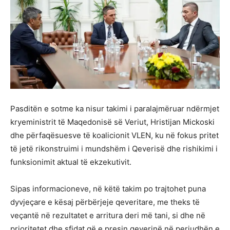
Pasditën e sotme ka nisur takimi i paralajmëruar ndërmjet
kryeministrit të Maqedonisë së Veriut, Hristijan Mickoski
dhe përfaqësuesve të koalicionit VLEN, ku në fokus pritet
të jetë rikonstruimi i mundshëm i Qeverisë dhe rishikimi i
funksionimit aktual të ekzekutivit.
Sipas informacioneve, në këtë takim po trajtohet puna
dyvjeçare e kësaj përbërjeje qeveritare, me theks të
veçantë në rezultatet e arritura deri më tani, si dhe në
prioritetet dhe sfidat që e presin qeverinë në periudhën e