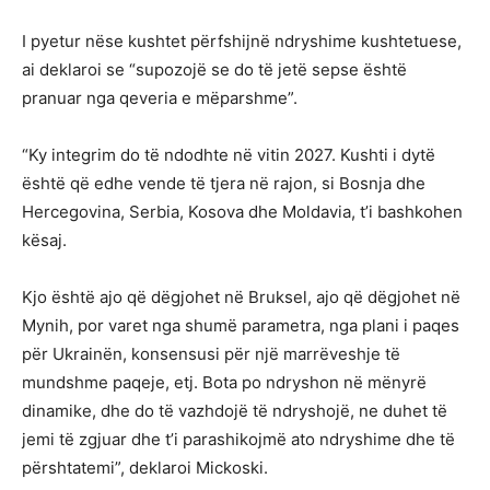
I pyetur nëse kushtet përfshijnë ndryshime kushtetuese,
ai deklaroi se “supozojë se do të jetë sepse është
pranuar nga qeveria e mëparshme”.
“Ky integrim do të ndodhte në vitin 2027. Kushti i dytë
është që edhe vende të tjera në rajon, si Bosnja dhe
Hercegovina, Serbia, Kosova dhe Moldavia, t’i bashkohen
kësaj.
Kjo është ajo që dëgjohet në Bruksel, ajo që dëgjohet në
Mynih, por varet nga shumë parametra, nga plani i paqes
për Ukrainën, konsensusi për një marrëveshje të
mundshme paqeje, etj. Bota po ndryshon në mënyrë
dinamike, dhe do të vazhdojë të ndryshojë, ne duhet të
jemi të zgjuar dhe t’i parashikojmë ato ndryshime dhe të
përshtatemi”, deklaroi Mickoski.