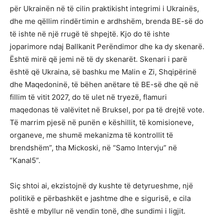
për Ukrainën në të cilin praktikisht integrimi i Ukrainës,
dhe me qëllim rindërtimin e ardhshëm, brenda BE-së do
të ishte në një rrugë të shpejtë. Kjo do të ishte
joparimore ndaj Ballkanit Perëndimor dhe ka dy skenarë.
Është mirë që jemi në të dy skenarët. Skenari i parë
është që Ukraina, së bashku me Malin e Zi, Shqipërinë
dhe Maqedoninë, të bëhen anëtare të BE-së dhe që në
fillim të vitit 2027, do të ulet në tryezë, flamuri
maqedonas të valëvitet në Bruksel, por pa të drejtë vote.
Të marrim pjesë në punën e këshillit, të komisioneve,
organeve, me shumë mekanizma të kontrollit të
brendshëm”, tha Mickoski, në “Samo Intervju” në
“Kanal5”.
Siç shtoi ai, ekzistojnë dy kushte të detyrueshme, një
politikë e përbashkët e jashtme dhe e sigurisë, e cila
është e mbyllur në vendin tonë, dhe sundimi i ligjit.