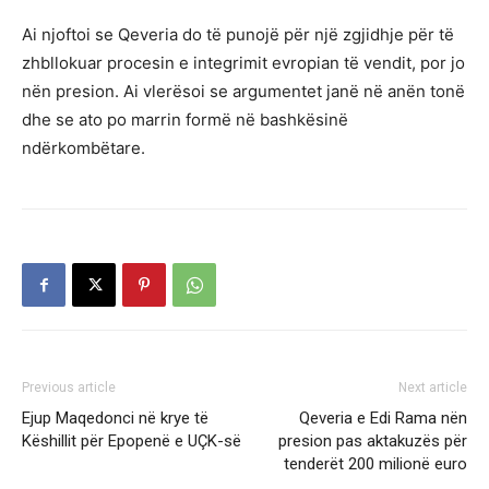
Ai njoftoi se Qeveria do të punojë për një zgjidhje për të
zhbllokuar procesin e integrimit evropian të vendit, por jo
nën presion. Ai vlerësoi se argumentet janë në anën tonë
dhe se ato po marrin formë në bashkësinë
ndërkombëtare.
Previous article
Next article
Ejup Maqedonci në krye të
Qeveria e Edi Rama nën
Këshillit për Epopenë e UÇK-së
presion pas aktakuzës për
tenderët 200 milionë euro