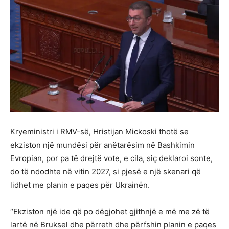
Kryeministri i RMV-së, Hristijan Mickoski thotë se
ekziston një mundësi për anëtarësim në Bashkimin
Evropian, por pa të drejtë vote, e cila, siç deklaroi sonte,
do të ndodhte në vitin 2027, si pjesë e një skenari që
lidhet me planin e paqes për Ukrainën.
“Ekziston një ide që po dëgjohet gjithnjë e më me zë të
lartë në Bruksel dhe përreth dhe përfshin planin e paqes