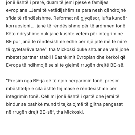
jonë është i prerë, duam të jemi pjesë e familjes
evropiane…Jemi të vetëdijshëm se para nesh qëndrojnë
sfida të rëndësishme. Reformat në gjyqësor, lufta kundër
korrupsionit… janë të rëndësishme për të ardhmen tonë.
Këto ndryshime nuk janë kushte vetëm për integrim në
BE por janë të rëndësishme edhe për një jetë më të mirë
të qytetarëve tanë”, tha Mickoski duke shtuar se veni jonë
mbetet partner stabil i Bashkimit Evropian dhe kërkoi që
Evropa të ndihmojë se si të gjejmë rrugën drejtë BE-së.
“Presim nga BE-ja që të njoh përparimin tonë, presim
mbështetje e cila është tej mase e rëndësishme për
integrimin tonë. Qëllimi jonë është i qartë dhe jemi të
bindur se bashkë mund ti tejkalojmë të gjitha pengesat
në rrugën drejt BE-së”, tha Mickoski.