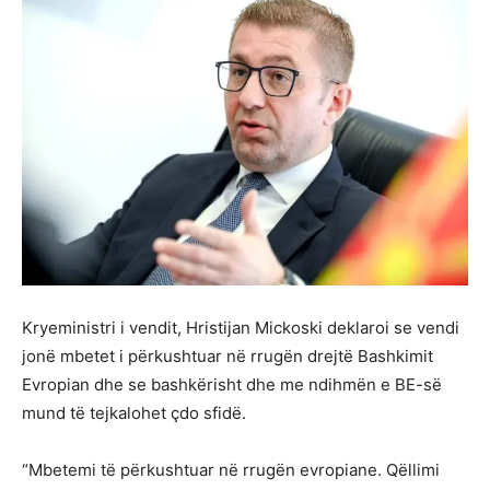
Kryeministri i vendit, Hristijan Mickoski deklaroi se vendi
jonë mbetet i përkushtuar në rrugën drejtë Bashkimit
Evropian dhe se bashkërisht dhe me ndihmën e BE-së
mund të tejkalohet çdo sfidë.
“Mbetemi të përkushtuar në rrugën evropiane. Qëllimi