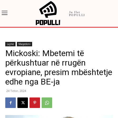
Ju flet
POPULLI
Lajme
Maqedoni
Mickoski: Mbetemi të
përkushtuar në rrugën
evropiane, presim mbështetje
edhe nga BE-ja
24 Tetor, 2024