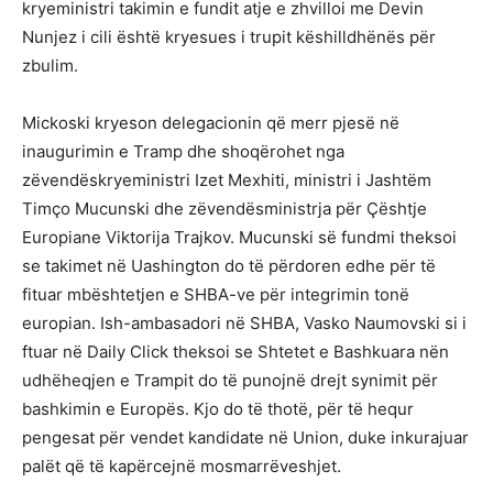
kryeministri takimin e fundit atje e zhvilloi me Devin
Nunjez i cili është kryesues i trupit këshilldhënës për
zbulim.
Mickoski kryeson delegacionin që merr pjesë në
inaugurimin e Tramp dhe shoqërohet nga
zëvendëskryeministri Izet Mexhiti, ministri i Jashtëm
Timço Mucunski dhe zëvendësministrja për Çështje
Europiane Viktorija Trajkov. Mucunski së fundmi theksoi
se takimet në Uashington do të përdoren edhe për të
fituar mbështetjen e SHBA-ve për integrimin tonë
europian. Ish-ambasadori në SHBA, Vasko Naumovski si i
ftuar në Daily Click theksoi se Shtetet e Bashkuara nën
udhëheqjen e Trampit do të punojnë drejt synimit për
bashkimin e Europës. Kjo do të thotë, për të hequr
pengesat për vendet kandidate në Union, duke inkurajuar
palët që të kapërcejnë mosmarrëveshjet.