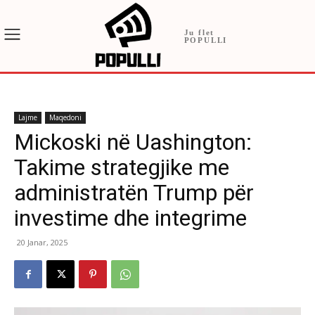
Ju flet
POPULLI
Lajme
Maqedoni
Mickoski në Uashington:
Takime strategjike me
administratën Trump për
investime dhe integrime
20 Janar, 2025