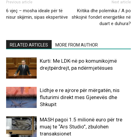
Previous article
Next article
6 vjeç – mosha ideale për të
Kritika dhe polemika / A po
nisur skijimin, sipas ekspertëve
shkojnë fondet energjetike në
duart e duhura?
RELATED ARTICLES
MORE FROM AUTHOR
Kurti: Me LDK-në po komunikojmë
drejtpërdrejt, pa ndërmjetësues
Lidhje e re ajrore për mërgatën, nis
fluturimi direkt mes Gjenevës dhe
Shkupit
MASH pagoi 1.5 milionë euro për tre
muaj te “Ars Studio”, zbulohen
transaksionet